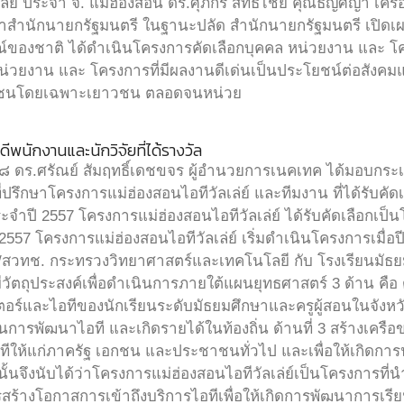
เลย์ ประจำ จ. แม่ฮ่องสอน ดร.ศุภกร สิทธิไชย คุณธัญศญา เครือ
จำสำนักนายกรัฐมนตรี ในฐานะปลัด สำนักนายกรัฐมนตรี เปิด
์ของชาติ ได้ดำเนินโครงการคัดเลือกบุคคล หน่วยงาน และ โครง
หน่วยงาน และ โครงการที่มีผลงานดีเด่นเป็นประโยชน์ต่อสังค
ะชาชนโดยเฉพาะเยาวชน ตลอดจนหน่วย
พนักงานและนักวิจัยที่ได้รางวัล
 ดร.ศรัณย์ สัมฤทธิ์เดชขจร ผู้อำนวยการเนคเทค ได้มอบกระเช
ที่ปรึกษาโครงการแม่ฮ่องสอนไอทีวัลเล่ย์ และทีมงาน ที่ได้รับค
จำปี 2557 โครงการแม่ฮ่องสอนไอทีวัลเล่ย์ ได้รับคัดเลือกเ
2557 โครงการแม่ฮ่องสอนไอทีวัลเล่ย์ เริ่มดำเนินโครงการเมื
/สวทช. กระทรวงวิทยาศาสตร์และเทคโนโลยี กับ โรงเรียนมัธย
วัตถุประสงค์เพื่อดำเนินการภายใต้แผนยุทธศาสตร์ 3 ด้าน คือ 
อร์และไอทีของนักเรียนระดับมัธยมศึกษาและครูผู้สอนในจังหวัดแ
นการพัฒนาไอที และเกิดรายได้ในท้องถิ่น ด้านที่ 3 สร้างเครือ
ทีให้แก่ภาครัฐ เอกชน และประชาชนทั่วไป และเพื่อให้เกิด
ั้นจึงนับได้ว่าโครงการแม่ฮ่องสอนไอทีวัลเล่ย์เป็นโครงการที่นำ
สร้างโอกาสการเข้าถึงบริการไอทีเพื่อให้เกิดการพัฒนาการเรีย