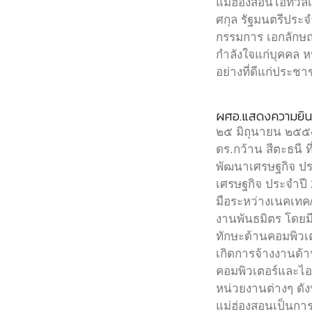
แม่ฮ่องสอนไอทีวัล
ศกุล รัฐมนตรีประ
กรรมการ เอกลักษณ
กำลังใจแก่บุคคล 
อย่างที่ดีแก่ปร
ผศอ.แสดงความยินดี
๒๕ มิถุนายน ๒๕๕๘
ดร.กว้าน สีตะธนี 
พัฒนาเศรษฐกิจ ประ
เศรษฐกิจ ประจำปี 
มือระหว่างเนคเทค
งานพันธมิตร โดยมี
ทักษะด้านคอมพิวเต
เกิดการจ้างงานด้า
คอมพิวเตอร์และไอ
หน่วยงานต่างๆ ดังน
แม่ฮ่องสอนเป็นการ