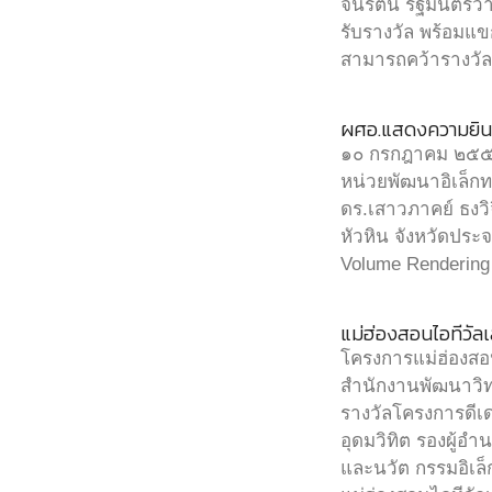
จนรัตน์ รัฐมนตรีว
รับรางวัล พร้อมแขก
สามารถคว้ารางวัล
ผศอ.แสดงความยินดี
๑๐ กรกฎาคม ๒๕๕๘ 
หน่วยพัฒนาอิเล็ก
ดร.เสาวภาคย์ ธงว
หัวหิน จังหวัดประ
Volume Rendering 
แม่ฮ่องสอนไอทีวัลเ
โครงการแม่ฮ่องสอน
สำนักงานพัฒนาวิ
รางวัลโครงการดีเ
อุดมวิทิต รองผู้อ
และนวัต กรรมอิเล็