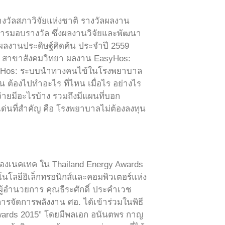
รางวัลสภาวิจัยแห่งชาติ รางวัลผลงาน
การมอบรางวัล ซึ่งผลงานวิจัยและพัฒนา
ลผลงานประดิษฐ์คิดค้น ประจำปี 2559
ดี สาขาสังคมวิทยา ผลงาน EasyHos:
asyHos: ระบบนำทางคนไข้ในโรงพยาบาล
น ต้องไปทำอะไร ที่ไหน เมื่อไร อย่างไร
่จ่ายมีอะไรบ้าง รวมถึงมีแผนที่บอก
เด่นที่สำคัญ คือ โรงพยาบาลไม่ต้องลงทุน
นของเนคเทค ใน Thailand Energy Awards
คโนโลยีอิเล็กทรอนิกส์และคอมพิวเตอร์แห่ง
้อำนวยการ คุณธีระศักดิ์ ประคำเวช
จัดการพลังงาน ศอ. ได้เข้าร่วมในพิธี
Awards 2015” โดยมีพลเอก อนันตพร กาญ