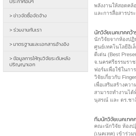
ประกาศอื่นๆ
พลังงานให้สอดคล
และการสื่อสารประ
> ข่าวจัดซื้อจัดจ้าง
> ร่วมงานกับเรา
นักวิจัยเนคเทคคว้าร
นักวิจัยจากห้องปฏ
> มาตรฐานและเอกสารอ้างอิง
ศูนย์เทคโนโลยีอิ
ดีเด่น (Best Prese
> ข้อมูลการให้ทุนวิจัยระดับหลัง
จ.นครศรีธรรมราช เ
ปริญญาเอก
ฟอร์มเพื่อใช้ในกา
วิจัยเกี่ยวกับ Fing
เพื่อเสริมสร้างค
สามารถทำงานได้ทั้
นุสรณ์ และ ดร.ชาลี
ทีมนักวิจัยเนคเทคค
คณะนักวิจัย ห้องป
(เนคเทค) เข้าร่ว