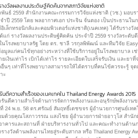
ารางวัลผลงานประดิษฐ์คิดค้นจากสภาวิจัยแห่งชาติ
กุมภาพันธ์ 2559 สำนักงานคณะกรรมการวิจัยแห่งชาติ (วช.) มอบ
ระจำปี 2559 โดย พลอากาศเอก ประจิน จั่นตอง เป็นประธานใน
อิเล็กทรอนิกส์และคอมพิวเตอร์แห่งชาติ(เนคเทค) ได้รับรางวั
้แก่ รางวัลผลงานประดิษฐ์คิดค้น ประจำปี 2559 รางวัลระดับ
โรงพยาบาลรัฐ โดย ดร. ชาลี วรกุลพิพัฒน์ และทีมวิจัย E
้อมูลแก่คนไข้ทุกอย่างระหว่างที่ใช้บริการอยู่ในโรงพยาบาล เช่
งจ่ายเงินเท่าไร เบิกได้เท่าไร รายละเอียดใบเสร็จรับเงิน และยาที
อื่นๆ เท่าที่โรงพยาบาลสามารถให้ได้ตราบที่คนไข้ควรจะรู้ จุด
ราะ
 การันตีความสำเร็จของเนคเทคใน Thailand Energy Awards 2015
 การันตีความสำเร็จด้านการจัดการพลังงานและอนุรักษ์พลังงา
รที่ 24 พ.ย. 58 ดร.ศรัณย์ สัมฤทธิ์เดชขจร ผู้อำนวยการศูนย์เท
้อมด้วยคุณโสภาวรรณ แสงไชย ผู้อำนวยการฝ่ายอาวุโส สำนักผู
อาคารและสถานที่ ฝ่ายบริหารงานทั่วไป และคณะทำงานด้านการ
ดรางวัลด้านพลังงานไทยสู่ระดับสากล หรือ Thailand Energy 