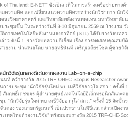
k of Thailand: E-NETT ซึ่งเป็นเวทีในการสร้างเครือข่ายทา
ดมความคิด แลกเปลี่ยนแนวความคิดระหว่างนักวิชาการ นักวิจัย
ี้คณะวิทยาศาสตร์ และวิทยาลัยพลังงานทดแทน มหาวิทยาลัยนเร
ระชุมขึ้น ในระหว่างวันที่ 8-10 มิถุนายน 2559 ณ โรงแรม วังจ
ิบัติการเทคโนโลยีพลังงานแสงอาทิตย์ (STL) ได้รับรางวัลบทค
่าว ดังนี้ 1. รางวัลบทความดีเยี่ยม เรื่อง การทดสอบคุณสมบัติ
สันสวยงาม นำเสนอโดย นายสุทธินันท์ เจริญเสถียรโชค ผู้ช่วยวิ
วัลนักวิจัยรุ่นกลางดีเด่นจากผลงาน Lab-on-a-chip
านนท์ คว้ารางวัล 2015 TRF-OHEC-Scopus Researcher Award
นการประชุม “นักวิจัยรุ่นใหม่ พบ เมธีวิจัยอาวุโส สกว.” ครั้งที่ 
์ สัมฤทธิ์เดชขจร ผู้อำนวยศูนย์เทคโนโลยีอิเล็กทรอนิกส์และค
ม “นักวิจัยรุ่นใหม่ พบ เมธีวิจัยอาวุโส สกว.” ครั้งที่ 15 จัดขึ
จั่นตอง รองนายกรัฐมนตรี เป็นประธานในพิธีและกล่าวเปิดงา
ระเทศไทยด้วยงานวิจัย” พร้อมมอบรางวัล 2015 TRF-CHE-Sc