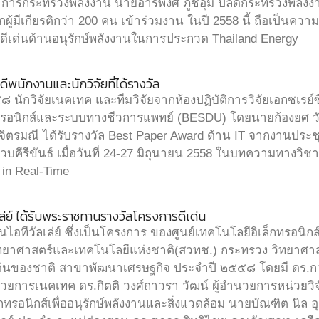
่าการกระทรวงพลังงาน นายอารีพงศ์ ภู่ชอุ่ม ปลัดกระทรวงพลังงา
ผู้มีเกียรติกว่า 200 คน เข้าร่วมงาน ในปี 2558 นี้ ถือเป็นคว
ดีเด่นด้านอนุรักษ์พลังงานในการประกวด Thailand Energy
พนักงานและนักวิจัยที่ได้รางวัล
นักวิจัยเนคเทค และทีมวิจัยจากห้องปฏิบัติการวิจัยเอกซเรย
ทรอนิกส์และระบบทางชีวการแพทย์ (BESDU) โดยนายก้องยศ วัง
ิจิตรมณี ได้รับรางวัล Best Paper Award ด้าน IT จากงานป
จวบคีรีขันธ์ เมื่อวันที่ 24-27 มิถุนายน 2558 ในบทความทางวิช
in Real-Time
ล่ย์ ได้รับพระราชทานรางวัลโครงการดีเด่น
ไอทีวัลเล่ย์ ซึ่งเป็นโครงการ ของศูนย์เทคโนโลยีอิเล็กทรอนิ
ทยาศาสตร์และเทคโนโลยีแห่งชาติ(สวทช.) กระทรวง วิทยาศา
ด่นของชาติ สาขาพัฒนาเศรษฐกิจ ประจำปี ๒๕๕๘ โดยมี ดร.กว้า
ำนวยการเนคเทค ดร.กิตติ วงศ์ถาวรา วัฒน์ ผู้อำนวยการหน่วยวิ
กทรอนิกส์เพื่ออนุรักษ์พลังงานและสิ่งแวดล้อม นายบัณฑิต นิล 