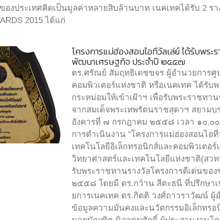
จของประเทศคิดเป็นมูลค่าหลายสิบล้านบาท เนคเทคได้รับ 2 
RDS 2015 ได้แก่
โครงการแม่ฮ่องสอนไอทีวัลเล่ย์ ได้รับพระ
พัฒนาเศรษฐกิจ ประจำปี ๒๕๕๗
ดร.ศรัณย์ สัมฤทธิเดชขจร ผู้อำนวยการศูน
คอมพิวเตอร์แห่งชาติ หรือเนคเทค ได้รั
กระหม่อมให้เข้าเฝ้าฯ เพื่อรับพระราชทานร
จากสมเด็จพระเทพรัตนราชสุดาฯ สยามบรมร
อังคารที่ ๗ กรกฎาคม ๒๕๕๘ เวลา ๑๐.๐๐
การดำเนินงาน “โครงการแม่ฮ่องสอนไอทีวัล
เทคโนโลยีอิเล็กทรอนิกส์และคอมพิวเตอร
วิทยาศาสตร์และเทคโนโลยีแห่งชาติ(สวท
รับพระราชทานรางวัลโครงการดีเด่นของ
๒๕๕๘ โดยมี ดร.กว้าน สีตะธนี ที่ปรึกษาเ
ยการเนคเทค ดร.กิตติ วงศ์ถาวราวัฒน์ ผู
ข้อมูลความมั่นคงและนวัตกรรมอิเล็กทรอนิก