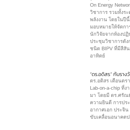
On Energy Networ
วิชาการ รวมทั้งระ
พลังงาน โดยในปีน
มอบหมายให้จัดการป
นักวิจัยจากห้องปฏ
ประชุมวิชาการดังกล
ชนิด BIPV ที่มีสี
อาทิตย์
“ดร.อดิสร” กับราง
ดร.อดิสร เตือนตร
Lab-on-a-chip ที่งา
มา โดยมี ดร.ศรัณย
ความยินดี การประชุ
อากาศเอก ประจิน 
ขับเคลื่อนอนาคตป