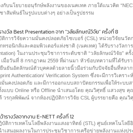
้องกับนโยบายอนุรักษ์พลังงานของเนคเทค ภายใต้แนวคิด “N
ชาสัมพันธ์ในรูปแบบต่างๆ อย่างเป็นรูปธรรม
างวัล Best Presentation จาก “วลัยลักษณ์วิจัย” ครั้งที่ 8
ิบัติการวิจัยความมั่นคงปลอดภัยไซเบอร์ (CSL) หน่วยวิจัยนว
เล็กทรอนิกส์และคอมพิวเตอร์แห่งชาติ (เนคเทค) ได้รับรางว
ntation) ในงานประชุมวิชาการระดับชาติ “วลัยลักษณ์วิจัย” ครั้
มื่อวันที่ 8 กรกฎาคม 2559 ที่ผ่านมา หัวข้อบทความที่ได้รับร
รยืนยันอัตลักษณ์ตัวบุคคลด้วยลายนิ้วมือร่วมกับปัจจัยอื่นที่
erprint Authentication/ Verification System ซึ่งจะมีการวิเคราะห์
วามมั่นคงปลอดภัย และมีการออกแบบสถาปัตยกรรมเพื่อให้ระบ
งแบบ Online หรือ Offline นำเสนอโดย คุณวิศุทธิ์ แสวงสุข คุ
 วรกุลพิพัฒน์ จากห้องปฏิบัติการวิจัย CSL ผู้บรรยายคือ คุณวิศุ
ว้ารางวัลจากงาน E-NETT ครั้งที่ 12
ฏิบัติการเทคโนโลยีพลังงานแสงอาทิตย์ (STL) ศูนย์เทคโนโลยีอ
มนำเสนอผลงานในการประชุมวิชาการเครือข่ายพลังงานแห่งประเทศ