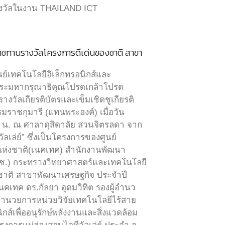
รางวัลในงาน THAILAND ICT
ราชทานรางวัลโครงการดีเด่นของชาติ สาขา
ย์เทคโนโลยีอิเล็กทรอนิกส์และ
บพระมหากรุณาธิคุณโปรดเกล้าโปรด
างวัลเกียรติบัตรและเข็มเชิดชูเกียรติ
าชกุมารี (แทนพระองค์) เมื่อวัน
 น. ณ ศาลาดุสิดาลัย สวนจิตรลดา จาก
เล่ย์” ซึ่งเป็นโครงการของศูนย์
์แห่งชาติ(เนคเทค) สำนักงานพัฒนา
ช.) กระทรวงวิทยาศาสตร์และเทคโนโลยี
ชาติ สาขาพัฒนาเศรษฐกิจ ประจำปี
นคเทค ดร.กัลยา อุดมวิทิต รองผู้อำนว
้อำนวยการหน่วยวิจัยเทคโนโลยีไร้สาย
ส์เพื่ออนุรักษ์พลังงานและสิ่งแวดล้อม