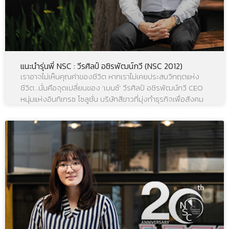
แนะนำรุ่นพี่ NSC : วีรศิลป์ อชิรพัฒน์กวี (NSC 2012)
เราอาจไม่เห็นคุณค่าของชีวิต หากเราไม่เคยประสบวิกฤตแห่ง
ชีวิต…นั่นคือจุดเปลี่ยนของ ‘เบนซ์’ วีรศิลป์ อชิรพัฒน์กวี CEO
หนุ่มแห่งอินทิเกรซ โซลูชั่น บริษัทสีขาวที่มุ่งทำธุรกิจเพื่อสังคม