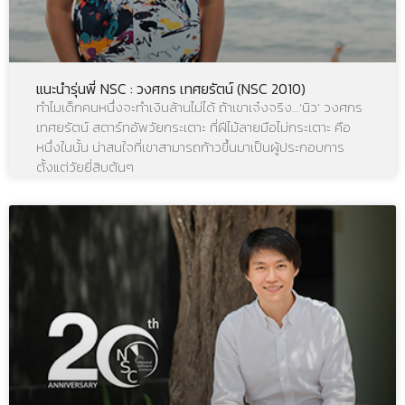
แนะนำรุ่นพี่ NSC : วงศกร เทศยรัตน์ (NSC 2010)
ทำไมเด็กคนหนึ่งจะทำเงินล้านไม่ได้ ถ้าเขาเจ๋งจริง…‘นิว’ วงศกร
เทศยรัตน์ สตาร์ทอัพวัยกระเตาะ ที่ฝีไม้ลายมือไม่กระเตาะ คือ
หนึ่งในนั้น น่าสนใจที่เขาสามารถก้าวขึ้นมาเป็นผู้ประกอบการ
ตั้งแต่วัยยี่สิบต้นๆ