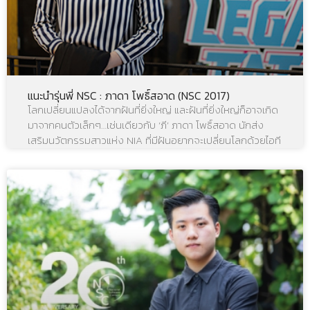
แนะนำรุ่นพี่ NSC : ภาดา โพธิ์สอาด (NSC 2017)
โลกเปลี่ยนแปลงได้จากฝันที่ยิ่งใหญ่ และฝันที่ยิ่งใหญ่ก็อาจเกิด
มาจากคนตัวเล็กๆ…เช่นเดียวกับ ‘ภี’ ภาดา โพธิ์สอาด นักส่ง
เสริมนวัตกรรมสาวแห่ง NIA ที่มีฝันอยากจะเปลี่ยนโลกด้วยไอที