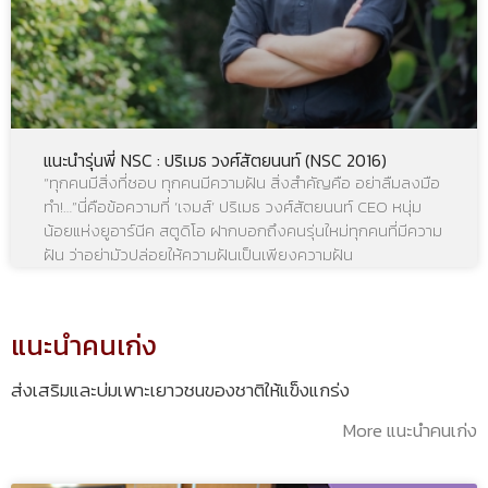
แนะนำรุ่นพี่ NSC : ปริเมธ วงศ์สัตยนนท์ (NSC 2016)
“ทุกคนมีสิ่งที่ชอบ ทุกคนมีความฝัน สิ่งสำคัญคือ อย่าลืมลงมือ
ทำ!…”นี่คือข้อความที่ ‘เจมส์’ ปริเมธ วงศ์สัตยนนท์ CEO หนุ่ม
น้อยแห่งยูอาร์นีค สตูดิโอ ฝากบอกถึงคนรุ่นใหม่ทุกคนที่มีความ
ฝัน ว่าอย่ามัวปล่อยให้ความฝันเป็นเพียงความฝัน
แนะนำคนเก่ง
ส่งเสริมและบ่มเพาะเยาวชนของชาติให้แข็งแกร่ง
More แนะนำคนเก่ง