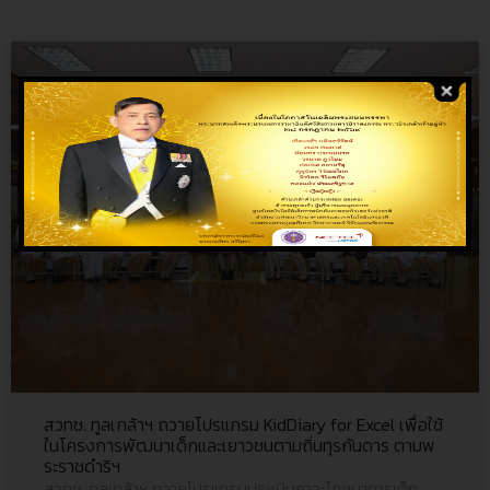
สวทช. ทูลเกล้าฯ ถวายโปรแกรม KidDiary for Excel เพื่อใช้
ในโครงการพัฒนาเด็กและเยาวชนตามถิ่นทุรกันดาร ตามพ
ระราชดำริฯ
สวทช. ทูลเกล้าฯ ถวายโปรแกรมประเมินภาวะโภชนาการเด็ก