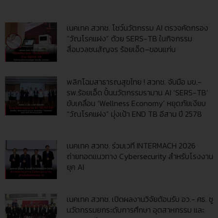
เนคเทค สวทช. โชว์นวัตกรรม AI ตรวจคัดกรอง
“วัณโรคแฝง” ด้วย SERS-TB ในกิจกรรม
สื่อมวลชนสัญจร ร้อยเอ็ด–ขอนแก่น
พลิกโฉมสาธารณสุขไทย ! สวทช. จับมือ มข.-
รพ.ร้อยเอ็ด ปั้นนวัตกรรมรามาน AI ‘SERS-TB’
ขับเคลื่อน ‘Wellness Economy’ หยุดภัยเงียบ
“วัณโรคแฝง” มุ่งเป้า END TB อีสาน ปี 2578
เนคเทค สวทช. ร่วมเวที INTERMACH 2026
ถ่ายทอดแนวทาง Cybersecurity สำหรับโรงงาน
ยุค AI
เนคเทค สวทช. เปิดผลงานวิจัยต้อนรับ อว.- ศธ. ชู
นวัตกรรมยกระดับการศึกษา อุตสาหกรรม และ