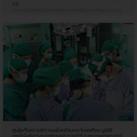
2.0
สวทช.น้อมเกล้าน้อมกระหม่อมถวายเครื่องเดนตีสแกนรุ่น 2.0
ศูนย์แก้ไขความพิการบนใบหน้าและกะโหลกศีรษะ มูลนิธิ
เทคโนโลยีสารสนเทศตามพระราชดำริ ฯ คณะแพทยศาสตร์