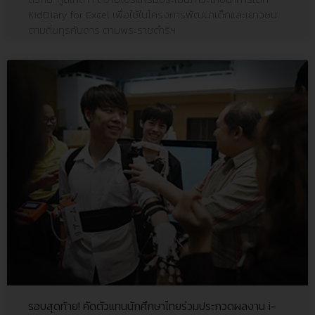
KidDiary for Excel เพื่อใช้ในโครงการพัฒนาเด็กและเยาวชน
ตามถิ่นทุรกันดาร ตามพระราชดำริฯ
รอบสุดท้าย! คัดตัวแทนนักศึกษาไทยร่วมประกวดผลงาน i-