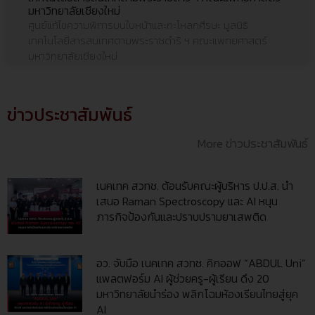
มหาวิทยาลัยเชียงใหม่
ศูนย์แก้ไขความพิการบนใบหน้าและกะโหลกศีรษะ มูลนิธิ
เทคโนโลยีสารสนเทศตามพระราชดำริ ฯ คณะแพทยศาสตร์
มหาวิทยาลัยเชียงใหม่
ข่าวประชาสัมพันธ์
More ข่าวประชาสัมพันธ์
เนคเทค สวทช. ต้อนรับคณะผู้บริหาร ป.ป.ส. นำ
เสนอ Raman Spectroscopy และ AI หนุน
ภารกิจป้องกันและปราบปรามยาเสพติด
อว. จับมือ เนคเทค สวทช. คิกออฟ “ABDUL Uni”
แพลตฟอร์ม AI ผู้ช่วยครู-ผู้เรียน ดึง 20
มหาวิทยาลัยนำร่อง พลิกโฉมห้องเรียนไทยสู่ยุค
AI