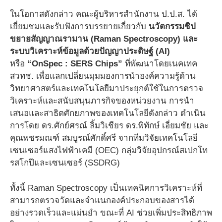
ในโอกาสดังกล่าว คณะผู้บริหารสำนักงาน ป.ป.ส. ได้
เยี่ยมชมและรับฟังการบรรยายเกี่ยวกับ
นวัตกรรมชิป
ขยายสัญญาณรามาน (Raman Spectroscopy) และ
ระบบวิเคราะห์ข้อมูลด้วยปัญญาประดิษฐ์ (AI)
หรือ
“OnSpec : SERS Chips”
ที่พัฒนาโดยเนคเทค
สวทช. เพื่อแลกเปลี่ยนมุมมองการนำองค์ความรู้ด้าน
วิทยาศาสตร์และเทคโนโลยีมาประยุกต์ใช้ในการตรวจ
วิเคราะห์และสนับสนุนภารกิจของหน่วยงาน การนำ
เสนอและสาธิตศักยภาพของเทคโนโลยีดังกล่าว ดำเนิน
การโดย ดร.ศักย์ศรณ์ ลิ้มวิเชียร ดร.พิทักษ์ เอี่ยมชัย และ
คุณพชรมณฑ์ สมบูรณ์ศักดิ์ศรี จากทีมวิจัยเทคโนโลยี
เซนเซอร์แสงไฟฟ้าเคมี (OEC) กลุ่มวิจัยอุปกรณ์สเปกโท
รสโกปีและเซนเซอร์ (SSDRG)
ทั้งนี้ Raman Spectroscopy เป็นเทคนิคการวิเคราะห์ที่
สามารถตรวจวัดและจำแนกองค์ประกอบของสารได้
อย่างรวดเร็วและแม่นยำ ขณะที่ AI ช่วยเพิ่มประสิทธิภาพ