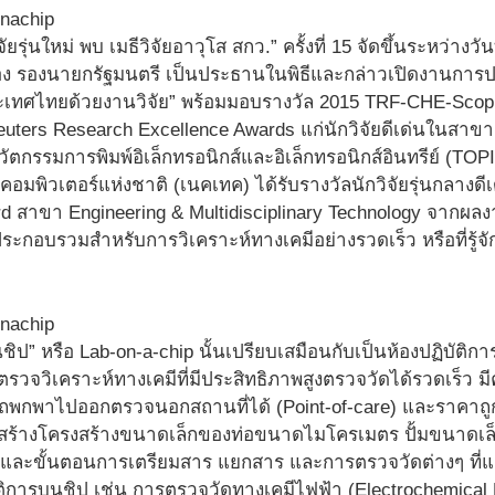
ัยรุ่นใหม่ พบ เมธีวิจัยอาวุโส สกว.” ครั้งที่ 15 จัดขึ้นระหว่า
ตอง รองนายกรัฐมนตรี เป็นประธานในพิธีและกล่าวเปิดงานการป
ะเทศไทยด้วยงานวิจัย” พร้อมมอบรางวัล 2015 TRF-CHE-Scop
ers Research Excellence Awards แก่นักวิจัยดีเด่นในสาขาต่า
ตกรรมการพิมพ์อิเล็กทรอนิกส์และอิเล็กทรอนิกส์อินทรีย์ (TOP
ะคอมพิวเตอร์แห่งชาติ (เนคเทค) ได้รับรางวัลนักวิจัยรุ่นกลา
d สาขา Engineering & Multidisciplinary Technology จากผ
ประกอบรวมสำหรับการวิเคราะห์ทางเคมีอย่างรวดเร็ว หรือที่รู้จั
ชิป” หรือ Lab-on-a-chip นั้นเปรียบเสมือนกับเป็นห้องปฏิบัติการท
้ตรวจวิเคราะห์ทางเคมีที่มีประสิทธิภาพสูงตรวจวัดได้รวดเร็ว มี
ถพกพาไปออกตรวจนอกสถานที่ได้ (Point-of-care) และราคาถ
พื่อสร้างโครงสร้างขนาดเล็กของท่อขนาดไมโครเมตร ปั้มขนาดเล
ก และขั้นตอนการเตรียมสาร แยกสาร และการตรวจวัดต่างๆ ท
ติการบนชิป เช่น การตรวจวัดทางเคมีไฟฟ้า (Electrochemical 