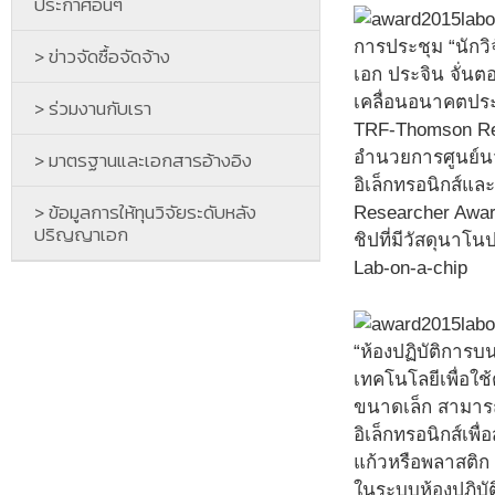
ประกาศอื่นๆ
การประชุม “นักวิจ
> ข่าวจัดซื้อจัดจ้าง
เอก ประจิน จั่น
เคลื่อนอนาคตปร
> ร่วมงานกับเรา
TRF-Thomson Reut
> มาตรฐานและเอกสารอ้างอิง
อำนวยการศูนย์นวั
อิเล็กทรอนิกส์แล
> ข้อมูลการให้ทุนวิจัยระดับหลัง
Researcher Awar
ปริญญาเอก
ชิปที่มีวัสดุนาโน
Lab-on-a-chip
“ห้องปฏิบัติการบน
เทคโนโลยีเพื่อใช
ขนาดเล็ก สามาร
อิเล็กทรอนิกส์เ
แก้วหรือพลาสติ
ในระบบห้องปฏิบั