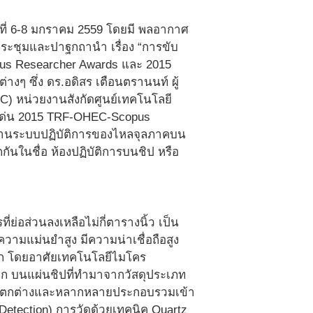
งวันที่ 6-8 มกราคม 2559 โดยมี พลอากาศ
ระชุมและปาฐกถานำ เรื่อง “การขับ
us Researcher Awards และ 2015
งๆ ซึ่ง ดร.อดิสร เตือนตรานนท์ ผู้
IC) หน่วยงานสังกัดศูนย์เทคโนโลยี
งดีเด่น 2015 TRF-OHEC-Scopus
ลงานระบบปฏิบัติการของไหลจุลภาคบน
กกันในชื่อ ห้องปฏิบัติการบนชิป หรือ
ี่ย่อส่วนลงเหลือไม่กี่ตารางนิ้ว เป็น
ความแม่นยำสูง มีความน่าเชื่อถือสูง
ูก โดยอาศัยเทคโนโลยีไมโคร
็ก บนแผ่นชิปที่ทำมาจากวัสดุประเภท
ี่แตกต่างและหลากหลายประกอบรวมเข้า
Detection) การวัดด้วยเทคนิค Quartz