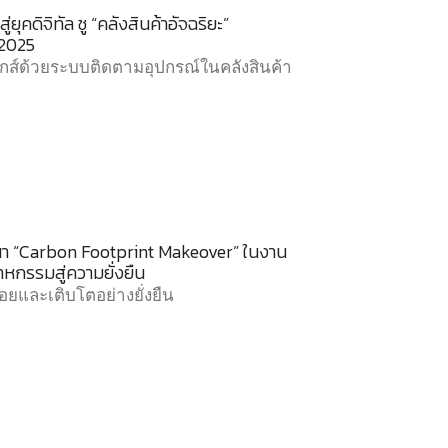
ยุคดิจิทัล ชู “คลังสินค้าอัจฉริยะ”
 2025
ติกส์ด้วยระบบติดตามอุปกรณ์ในคลังสินค้า
นา “Carbon Footprint Makeover” ในงาน
หกรรมสู่ความยั่งยืน
ยและเติบโตอย่างยั่งยืน