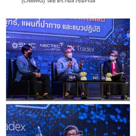
(CNWRG) โดย ดร.กมล เขมะรังสี