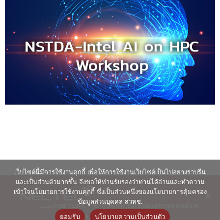
เว็บไซต์นี้มีการใช้งานคุกกี้ เพื่อให้การใช้งานเว็บไซต์เป็นไปอย่างราบรื่น
และเป็นส่วนตัวมากขึ้น จึงขอให้ท่านรับรองว่าท่านได้อ่านและทำความ
เข้าใจนโยบายการใช้งานคุกกี้ ซึ่งเป็นส่วนหนึ่งของนโยบายการคุ้มครอง
ข้อมูลส่วนบุคคล สวทช.
© ศูนย์เทคโนโลยีอิเล็กทรอนิกส์และ
คอมพิวเตอร์แห่งชาติ 2563
ยอมรับ
นโยบายความเป็นส่วนตัว