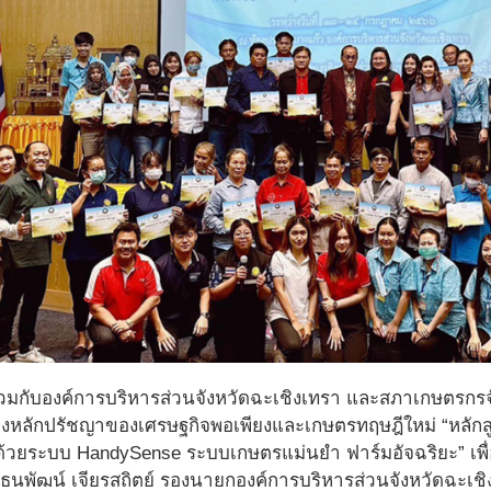
วมกับองค์การบริหารส่วนจังหวัดฉะเชิงเทรา และสภาเกษตรกรจั
หลักปรัชญาของเศรษฐกิจพอเพียงและเกษตรทฤษฎีใหม่ “หลักส
วยระบบ HandySense ระบบเกษตรแม่นยำ ฟาร์มอัจฉริยะ” เพื่
ณธนพัฒน์ เจียรสถิตย์ รองนายกองค์การบริหารส่วนจังหวัดฉะเช