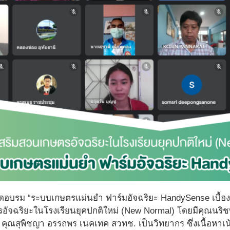
อบรม “ระบบเกษตรแม่นยำ ฟาร์มอัจฉริยะ HandySense เบื้องต้น
อัจฉริยะในโรงเรียนยุคปกติใหม่ (New Normal) โดยมีคุณนริชพ
ะ คุณสุพิชญา อรรถพร เนคเทค สวทช. เป็นวิทยากร ซึ่งเนื้อหา