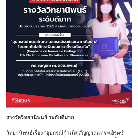
รางวัลวิทยานิพนธ์ ระดับดีมาก
วิทยานิพนธ์เรื่อง “อุปกรณ์กำเนิดสัญญาณเทระเฮิรตซ์