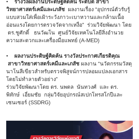
•
รางวัลผลงานประดิษฐ์คิดค้น ระดับดี สาขา
วิทยาศาสตร์เคมีและเภสัช
ผลงานเรื่อง “อุปกรณ์ตัวรับรู้
แบบสวมใส่เพื่อเฝ้าระวังภาวะเบาหวานและกล้ามเนื้อ
อ่อนแรงโดยการตรวจวัดจากเหงื่อ” ร่วมวิจัยพัฒนา โดย
ดร.ชูศักดิ์ ธนวัฒโน ศูนย์วิจัยเทคโนโลยีสิ่งอำนวย
ความสะดวกและเครื่องมือแพทย์ (A-MED)
•
ผลงานประดิษฐ์คิดค้น รางวัลประกาศเกียรติคุณ
สาขาวิทยาศาสตร์เคมีและเภสัช
ผลงาน “นวัตกรรมวัสดุ
นาโนสีเขียวสำหรับตรวจพิสูจน์การปลอมแปลงเอกสาร
โดยไม่ทำลายตัวอย่าง”
ร่วมวิจัยพัฒนาโดย ดร. นพดล นันทวงศ์ และ ดร.
พิทักษ์ เอี่ยมชัย กลุ่มวิจัยอุปกรณ์สเปกโทรสโกปีและ
เซนเซอร์ (SSDRG)