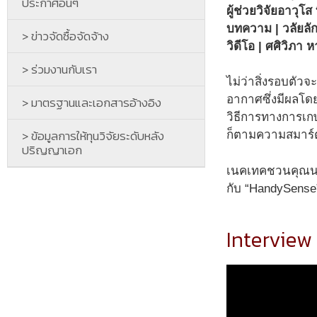
ประกาศอื่นๆ
ผู้ช่วยวิจัยอาวุ
บทความ | วลัยลั
> ข่าวจัดซื้อจัดจ้าง
วิดีโอ | ศศิวิภา
> ร่วมงานกับเรา
ไม่ว่าสิ่งรอบตัว
อากาศซึ่งมีผลโ
> มาตรฐานและเอกสารอ้างอิง
วิธีการทางการเกษ
> ข้อมูลการให้ทุนวิจัยระดับหลัง
ก็ตามความสมาร์ต
ปริญญาเอก
เนคเทคชวนคุณนริช
กับ “HandySense”
Interview 