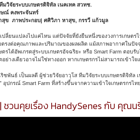
โส ทีมวิจัยระบบเกษตรดิจิทัล เนคเทค สวทช.
กษณ์ คงพระจันทร์
 หาสุข
ภาพประกอบ| ศศิวิภา หาสุข, กรรวี แก้วมูล
จะเปลี่ยนแปลงไปแค่ไหน แต่ปัจจัยที่ยังยืนหนึ่งของวงการเกษตร
ดยตรงต่อคุณภาพและปริมาณของผลผลิต แม้สภาพอากาศในปัจจ
ตรได้อัพเกรดสู่ระบบเกษตรอัจฉริยะ หรือ Smart Farm ตอบรับโ
อย่างเดียวอาจไม่ใช่ทางออก หากเกษตรกรไม่สามารถเข้าใจและ
พันธ์ เป็นผลดี ผู้ช่วยวิจัยอาวุโส ทีมวิจัยระบบเกษตรดิจิทัล
 อุปกรณ์ Smart Farm ที่สร้างขึ้นจากความเข้าใจเกษตรกรไทย 
| ชวนคุยเรื่อง HandySenes กับ คุณนริ