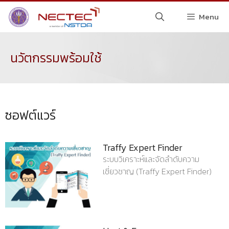
Menu
นวัตกรรมพร้อมใช้
ซอฟต์แวร์
Traffy Expert Finder
ระบบวิเคราะห์และจัดลำดับความ
เชี่ยวชาญ (Traffy Expert Finder)