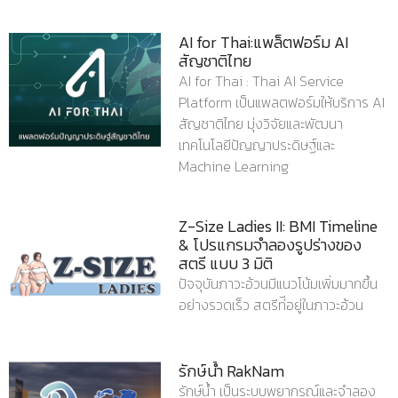
AI for Thai:แพล็ตฟอร์ม AI
สัญชาติไทย
AI for Thai : Thai AI Service
Platform เป็นแพลตฟอร์มให้บริการ AI
สัญชาติไทย มุ่งวิจัยและพัฒนา
เทคโนโลยีปัญญาประดิษฐ์และ
Machine Learning
Z-Size Ladies II: BMI Timeline
& โปรแกรมจําลองรูปร่างของ
สตรี แบบ 3 มิติ
ปัจจุบันภาวะอ้วนมีแนวโน้มเพิ่มมากขึ้น
อย่างรวดเร็ว สตรีท่ีอยู่ในภาวะอ้วน
รักษ์น้ำ RakNam
รักษ์น้ํา เป็นระบบพยากรณ์และจําลอง