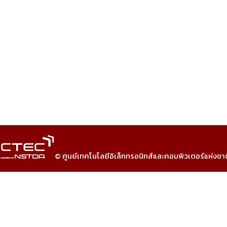
© ศูนย์เทคโนโลยีอิเล็กทรอนิกส์และคอมพิวเตอร์แห่งชา