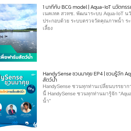
1 นาทีกับ BCG model | Aqua-IoT นวัตกรรมอ
เนคเทค สวทช. พัฒนาระบบ Aqua-IoT นวัตกร
ประกอบด้วย ระบบตรวจวัดคุณภาพน้ำ ร
เลี้ยง
HandySense ชวนมาคุย EP4 | ชวนรู้จัก Aqu
สัตว์น้ำ
HandySense ชวนทุกท่านเปลี่ยนบรรยากาศสู
นี้ HandySense ชวนทุกท่านมารู้จัก “Aqua
น้ำ”