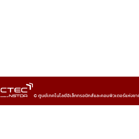
© ศูนย์เทคโนโลยีอิเล็กทรอนิกส์และคอมพิวเตอร์แห่งชา