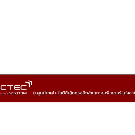
© ศูนย์เทคโนโลยีอิเล็กทรอนิกส์และคอมพิวเตอร์แห่งชา