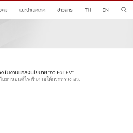
ังคม
แนะนำเนคเทค
ข่าวสาร
TH
EN
ลง ในงานแถลงนโยบาย “อว For EV”
องกับยานยนต์ไฟฟ้าภายใต้กระทรวง อว.