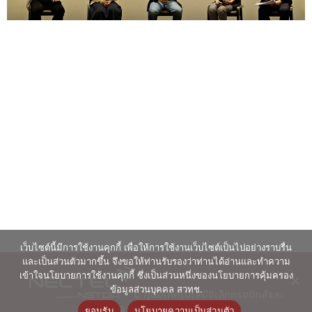
เว็บไซต์นี้มีการใช้งานคุกกี้ เพื่อให้การใช้งานเว็บไซต์เป็นไปอย่างราบรื่น
และเป็นส่วนตัวมากขึ้น จึงขอให้ท่านรับรองว่าท่านได้อ่านและทำความ
เข้าใจนโยบายการใช้งานคุกกี้ ซึ่งเป็นส่วนหนึ่งของนโยบายการคุ้มครอง
ข้อมูลส่วนบุคคล สวทช.
© ศูนย์เทคโนโลยีอิเล็กทรอนิกส์และ
คอมพิวเตอร์แห่งชาติ 2563
ยอมรับ
นโยบายความเป็นส่วนตัว