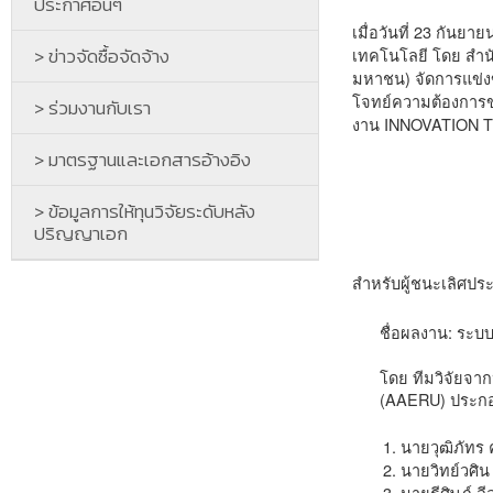
ประกาศอื่นๆ
เมื่อวันที่ 23 กั
> ข่าวจัดซื้อจัดจ้าง
เทคโนโลยี โดย สำน
มหาชน) จัดการแข่งข
โจทย์ความต้องการขอ
> ร่วมงานกับเรา
งาน INNOVATION TH
> มาตรฐานและเอกสารอ้างอิง
> ข้อมูลการให้ทุนวิจัยระดับหลัง
ปริญญาเอก
สำหรับผู้ชนะเลิศปร
ชื่อผลงาน: ระบ
โดย ทีมวิจัยจาก
(AAERU) ประกอ
นายวุฒิภัทร 
นายวิทย์วศิ
นายธีศิษฏ์ ลีล