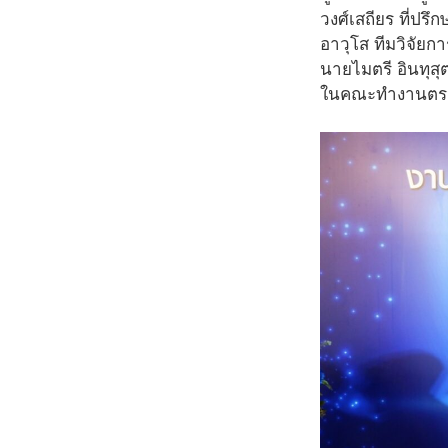
วงศ์เสถียร ที่ป
อาวุโส ทีมวิจัย
นายไมตรี อินทุส
ในคณะทำงานตรวจ