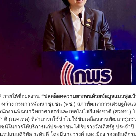
ภายใต้ชื่อผลงาน
“ปลดล็อคความยากจนด้วยข้อมูลแบบพุ่งเป้า
ะหว่าง กรมการพัฒนาชุมชน (พช.) สภาพัฒนาการเศรษฐกิจและ
สำนักงานพัฒนาวิทยาศาสตร์และเทคโนโลยีแห่งชาติ (สวทช.) โด
ชาติ (เนคเทค) ที่สามารถใช้นำไปใช้ขับเคลื่อนงานพัฒนาชุมชน
ยชน์ในการให้บริการแก่ประชาชน ได้รับรางวัลเลิศรัฐ ประจำ
รูปแบบดิจิทัล ระดับดี โดยมีนายวรงค์ แสงเมือง รองอธิบดีกร