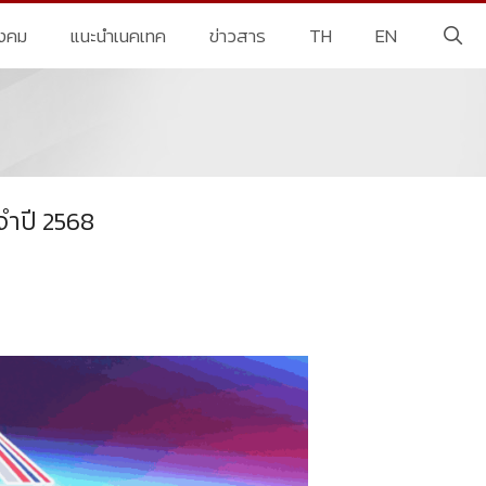
ังคม
แนะนำเนคเทค
ข่าวสาร
TH
EN
จำปี 2568