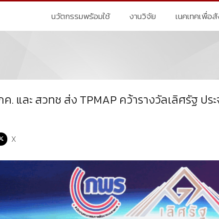
นวัตกรรมพร้อมใช้
งานวิจัย
เนคเทคเพื่อส
 กค. และ สวทช ส่ง TPMAP คว้ารางวัลเลิศรัฐ ประ
X