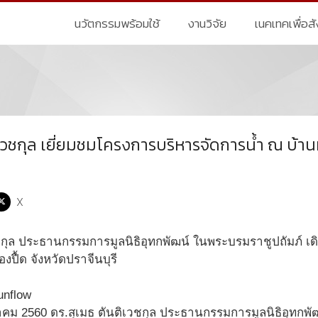
นวัตกรรมพร้อมใช้
งานวิจัย
เนคเทคเพื่อส
ิเวชกุล เยี่ยมชมโครงการบริหารจัดการน้ำ ณ บ้านห
X
วชกุล ประธานกรรมการมูลนิธิอุทกพัฒน์ ในพระบรมราชูปถัมภ์ เ
งปื้ด จังหวัดปราจีนบุรี
กราคม 2560 ดร.สุเมธ ตันติเวชกุล ประธานกรรมการมูลนิธิอุทกพ