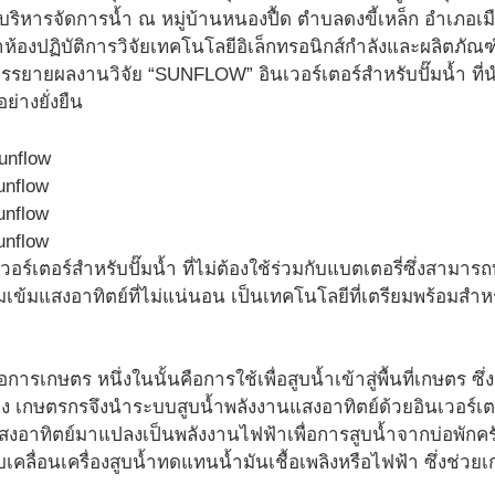
ริหารจัดการน้ำ ณ หมู่บ้านหนองปื้ด ตำบลดงขี้เหล็ก อำเภอเมือง
าห้องปฏิบัติการวิจัยเทคโนโลยีอิเล็กทรอนิกส์กำลังและผลิตภ
บรรยายผลงานวิจัย “SUNFLOW” อินเวอร์เตอร์สำหรับปั๊มน้ำ ท
ย่างยั่งยืน
ร์เตอร์สำหรับปั๊มน้ำ ที่ไม่ต้องใช้ร่วมกับแบตเตอรี่ซึ่งสามาร
เข้มแสงอาทิตย์ที่ไม่แน่นอน เป็นเทคโนโลยีที่เตรียมพร้อมสำ
การเกษตร หนึ่งในนั้นคือการใช้เพื่อสูบน้ำเข้าสู่พื้นที่เกษตร ซึ่
นื่อง เกษตรกรจึงนำระบบสูบน้ำพลังงานแสงอาทิตย์ด้วยอินเวอร์เต
อาทิตย์มาแปลงเป็นพลังงานไฟฟ้าเพื่อการสูบน้ำจากบ่อพักครัว
คลื่อนเครื่องสูบน้ำทดแทนน้ำมันเชื้อเพลิงหรือไฟฟ้า ซึ่งช่วย