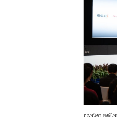
ดร.พนิตา พงษ์ไพบ