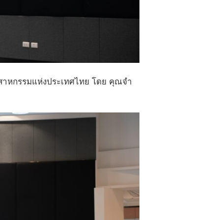
สาหกรรมแห่งประเทศไทย โดย คุณจํา