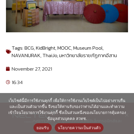
Tags:
BCG
,
KidBright
,
MOOC
,
Museum Pool
,
NAVANURAK
,
ThaiJo
,
มหาวิทยาลัยราชภัฏภาคอีสาน
November 27, 2021
16:34
เว็บไซต์นี้มีการใช้งานคุกกี้ เพื่อให้การใช้งานเว็บไซต์เป็นไปอย่างราบรื่น
และเป็นส่วนตัวมากขึ้น จึงขอให้ท่านรับรองว่าท่านได้อ่านและทำความ
เข้าใจนโยบายการใช้งานคุกกี้ ซึ่งเป็นส่วนหนึ่งของนโยบายการคุ้มครอง
ข้อมูลส่วนบุคคล สวทช.
© ศูนย์เทคโนโลยีอิเล็กทรอนิกส์และ
คอมพิวเตอร์แห่งชาติ 2563
ยอมรับ
นโยบายความเป็นส่วนตัว