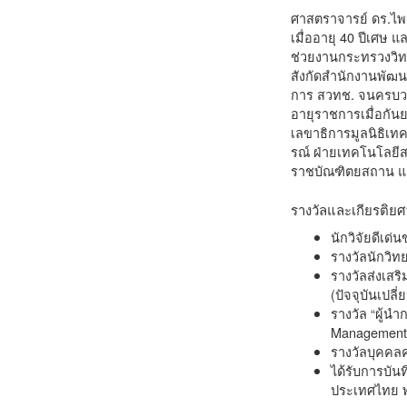
ศาสตราจารย์ ดร.ไพร
เมื่ออายุ 40 ปีเศษ
ช่วยงานกระทรวงวิทย
สังกัดสำนักงานพัฒน
การ สวทช. จนครบวา
อายุราชการเมื่อกั
เลขาธิการมูลนิธิเ
รณ์ ฝ่ายเทคโนโลยีส
ราชบัณฑิตยสถาน แล
รางวัลและเกียรติยศท
นักวิจัยดีเด
รางวัลนักวิท
รางวัลส่งเส
(ปัจจุบันเปล
รางวัล “ผู้น
Management o
รางวัลบุคคล
ได้รับการบัน
ประเทศไทย พ