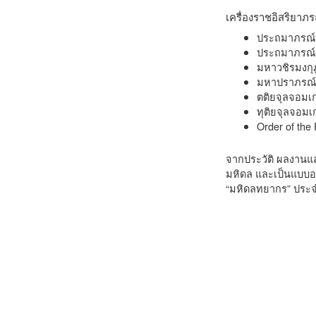
เครื่องราชอิสริยาภร
ประถมาภรณ์ม
ประถมาภรณ์ช
มหาวชิรมงกุ
มหาปราภรณ์ช
ตติยจุลจอมเก
ทุติยจุลจอมเ
Order of the
จากประวัติ ผลงานและ
มหิดล และเป็นแบบอย
“มหิดลทยากร” ประจำป