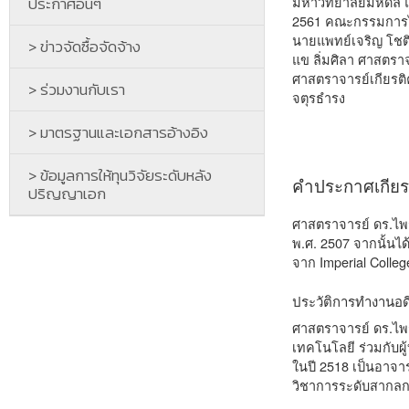
ประกาศอื่นๆ
มหาวิทยาลัยมหิดล 
2561 คณะกรรมการได้
นายแพทย์เจริญ โชติ
> ข่าวจัดซื้อจัดจ้าง
แข ลิ่มศิลา ศาสตราจ
ศาสตราจารย์เกียรต
> ร่วมงานกับเรา
จตุรธำรง
> มาตรฐานและเอกสารอ้างอิง
> ข้อมูลการให้ทุนวิจัยระดับหลัง
คำประกาศเกียรต
ปริญญาเอก
ศาสตราจารย์ ดร.ไพ
พ.ศ. 2507 จากนั้นได
จาก Imperial Coll
ประวัติการทำงานอด
ศาสตราจารย์ ดร.ไพร
เทคโนโลยี ร่วมกับผ
ในปี 2518 เป็นอาจา
วิชาการระดับสากลกว