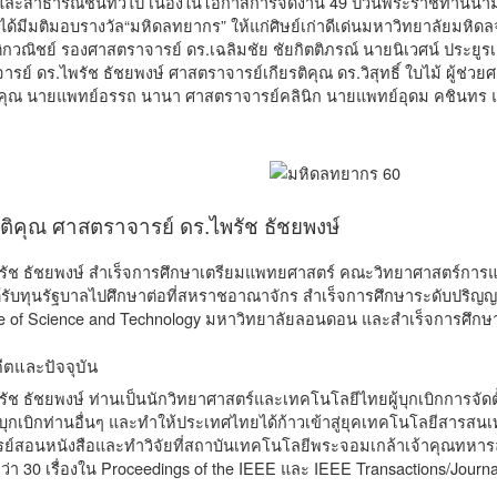
และสาธารณชนทั่วไป เนื่องในโอกาสการจัดงาน 49 ปีวันพระราชทานนาม
มีมติมอบรางวัล“มหิดลทยากร” ให้แก่ศิษย์เก่าดีเด่นมหาวิทยาลัยมหิดลจ
กวณิชย์ รองศาสตราจารย์ ดร.เฉลิมชัย ชัยกิตติภรณ์ นายนิเวศน์ ประยูร
ารย์ ดร.ไพรัช ธัชยพงษ์ ศาสตราจารย์เกียรติคุณ ดร.วิสุทธิ์ ใบไม้ ผู้ช่ว
ิคุณ นายแพทย์อรรถ นานา ศาสตราจารย์คลินิก นายแพทย์อุดม คชินทร แล
ิคุณ ศาสตราจารย์ ดร.ไพรัช ธัชยพงษ์
รัช ธัชยพงษ์ สำเร็จการศึกษาเตรียมแพทยศาสตร์ คณะวิทยาศาสตร์การแ
้รับทุนรัฐบาลไปศึกษาต่อที่สหราชอาณาจักร สำเร็จการศึกษาระดับปริญญาต
ege of Science and Technology มหาวิทยาลัยลอนดอน และสำเร็จการศึก
ีตและปัจจุบัน
ัช ธัชยพงษ์ ท่านเป็นนักวิทยาศาสตร์และเทคโนโลยีไทยผู้บุกเบิกการจัดต
ู้บุกเบิกท่านอื่นๆ และทำให้ประเทศไทยได้ก้าวเข้าสู่ยุคเทคโนโลยีสารสน
รย์สอนหนังสือและทำวิจัยที่สถาบันเทคโนโลยีพระจอมเกล้าเจ้าคุณทหาร
่า 30 เรื่องใน Proceedings of the IEEE และ IEEE Transactions/Journa