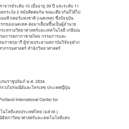
ารย์ระดับ 10 เมื่ออายุ 39 ปี และระดับ 11
กระบัง 2 สมัยติดต่อกัน ขณะเดียวกันก็ได้ไป
พิวเตอร์แห่งชาติ (เนคเทค) ซึ่งปัจจุบัน
กของเนคเทค ต่อมาเลื่อนขึ้นเป็นผู้อำนวย
ดกระทรวงวิทยาศาสตร์และเทคโนโลยี เกษียณ
น่งกรรมการสภากาชาดไทย กรรมการและ
าชกุมารี ผู้ช่วยประธานสถาบันวิจัยจุฬาภ
ิศวกรรมศาสตร์ สำนักวิทยาศาสตร์
บรมราชูปถัมภ์ พ.ศ. 2534
รวงไปรษณีย์และโทรเลข ประเทศญี่ปุ่น
land International Center for
คโนโลยีแห่งประเทศไทย (มสวท.)
ูลนิธิสภาวิทยาศาสตร์และเทคโนโลยีแห่ง