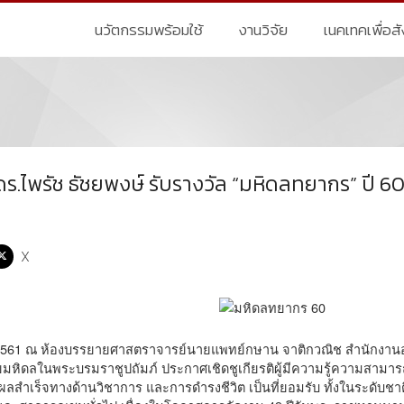
นวัตกรรมพร้อมใช้
งานวิจัย
เนคเทคเพื่อส
ร.ไพรัช ธัชยพงษ์ รับรางวัล “มหิดลทยากร” ปี 6
X
าคม 2561 ณ ห้องบรรยายศาสตราจารย์นายแพทย์กษาน จาติกวณิช สำนักงา
ัยมหิดลในพระบรมราชูปถัมภ์ ประกาศเชิดชูเกียรติผู้มีความรู้ความสาม
สำเร็จทางด้านวิชาการ และการดำรงชีวิต เป็นที่ยอมรับ ทั้งในระดับชาต