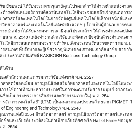
ัช ธัชยพงษ์ ได้รับพระมหากรุณาธิคุณโปรดเกล้าฯให้ดำรงตำแหน่งศาสตราจ
 และดำรงตำแหน่งอธิการบดีสถาบันเทคโนโลยีพระจอมเกล้าเจ้าคุณทหารลาด
าศาสตร์และเทคโนโลยีในการจัดตั้งศูนย์เทคโนโลยีอิเล็กทรอนิกส์และคอม
าวิทยาศาสตร์และเทคโนโลยีแห่งชาติ (สวทช.) โดยเป็นผู้อำนวยการคนแร
ระ 2 สมัย ก็ได้รับพระมหากรุณาธิคุณโปรดเกล้าฯ ให้ดำรงตำแหน่งปลั
นยายน พ.ศ. 2548 แต่ยังทำงานด้านวิจัยและพัฒนา ปัจจุบันดำรงตำแห
ทคโนโลยีสารสนเทศตามพระราชดำริสมเด็จพระเทพรัตนราชสุดาฯ สยามบรมร
ารสนเทศ ที่ปรึกษาและผู้เชี่ยวชาญพิเศษของ สวทช. ภาคีสมาชิก สาขาว
ะประธานกิตติมศักดิ์ KASIKORN Business-Technology Group
ี่ได้รับ
่นของสำนักงานคณะกรรมการวิจัยแห่งชาติ พ.ศ. 2527
ยาศาสตร์ยอดเยี่ยม จากมูลนิธิส่งเสริมวิทยาศาสตร์และเทคโนโลยีในพระ
ริมการใช้ดาวเทียมระหว่างประเทศในการพัฒนาทรัพยากรมนุษย์ จากกระท
ี่ยนชื่อเป็น กระทรวงการสื่อสารและกิจกรรมภายใน) พ.ศ. 2541
ำการจัดการเทคโนโลยี” (LTM) เป็นคนแรกของประเทศไทยจาก PICMET (Port
f Engineering and Technology) พ.ศ. 2548
คุณภาพแห่งปี 2554 ด้านวิทยาศาสตร์ จากมูลนิธิสภาวิทยาศาสตร์และเท
ทึกชื่อและเกียรติประวัติลงในทำเนียบเกียรติยศ หรือ Hall of Fame ของม
.ศ. 2554