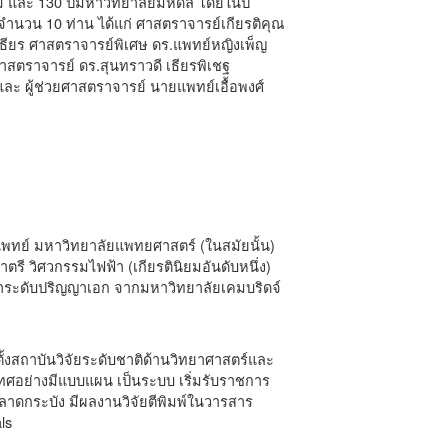
 และ 130 ปีมหาวิทยาลัยมหิดล โดยในปี
ำนวน 10 ท่าน ได้แก่ ศาสตราจารย์เกียรติคุณ
เธียร ศาสตราจารย์พิเศษ ดร.แพทย์หญิงเพ็ญ
ยศาสตราจารย์ ดร.สุนทราวดี เธียรพิเชฐ
ะ ผู้ช่วยศาสตราจารย์ นายแพทย์เอื้อพงศ์
พทย์ มหาวิทยาลัยแพทยศาสตร์ (ในสมัยนั้น)
รี วิศวกรรมไฟฟ้า (เกียรตินิยมอันดับหนึ่ง)
ษาระดับปริญญาเอก จากมหาวิทยาลัยเคมบริดจ์
ั้งสถาบันวิจัยระดับชาติด้านวิทยาศาสตร์และ
เทศอย่างมีแบบแผน เป็นระบบ เริ่มรับราชการ
ลาดกระบัง มีผลงานวิจัยตีพิมพ์ในวารสาร
ls