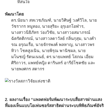
ที่สนใจ
พัฒนาโดย
ดร.นัยนา สหเวชภัณฑ์, นายวิศิษฐ์ วงศ์วิไล, นาย
วัชรากร หนูทอง, นายสุริยะ อุรุเอกโอฬาร,
นางสาวนิธิภัทร ว่องวิชัย, นางสาวอสมาภรณ์
ฉัตรัตติกรณ์, นางสาวลดาวัลย์ กลิ่นกุสุม, นางคำ
รณ อรุณเรื่อ, นายจักรพงค์ พลหาญ, นางสาวพร
ทิวา โชคสูงเนิน, นายพิรุณ พานิชผล, นาย
มโนชญ์ รัตนเนนย์, ดร.นายแพทย์ โสภณ เอี่ยม
ศิริถาวร, แพทย์หญิง ดารินทร์ อารีย์โชคชัย และ
นายพงศกร สดากร
2. ผลงานเรื่อง “แพลตฟอร์มพัฒนาระบบสื่อสารผ่านแสง
ที่มองเห็นแบบโอเพ่นซอร์สสาธิตผ่านระบบพิพิธภัณฑ์อัจริ