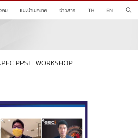
ังคม
แนะนำเนคเทค
ข่าวสาร
TH
EN
น APEC PPSTI WORKSHOP