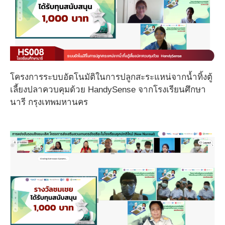
โครงการระบบอัตโนมัติในการปลูกสะระแหน่จากน้ำทิ้งตู้
เลี้ยงปลาควบคุมด้วย HandySense จากโรงเรียนศึกษา
นารี กรุงเทพมหานคร