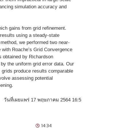
alancing simulation accuracy and
hich gains from grid refinement.
 results using a steady-state
 method, we performed two near-
ce with Roache’s Grid Convergence
es obtained by Richardson
by the uniform grid error data. Our
l grids produce results comparable
volve assessing potential
sening.
วันที่เผยแพร่ 17 พฤษภาคม 2564 16:5
14:34