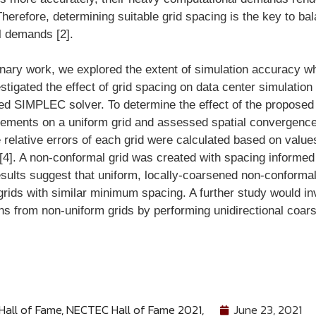
Therefore, determining suitable grid spacing is the key to b
l demands [2].
minary work, we explored the extent of simulation accuracy w
stigated the effect of grid spacing on data center simulation
d SIMPLEC solver. To determine the effect of the proposed
nements on a uniform grid and assessed spatial convergen
e relative errors of each grid were calculated based on valu
 [4]. A non-conformal grid was created with spacing informed 
esults suggest that uniform, locally-coarsened non-conforma
grids with similar minimum spacing. A further study would in
ins from non-uniform grids by performing unidirectional coar
all of Fame
,
NECTEC Hall of Fame 2021
,
June 23, 2021