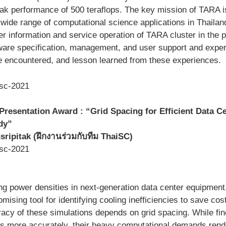
eak performance of 500 teraflops. The key mission of TARA i
ide range of computational science applications in Thailand
ter information and service operation of TARA cluster in the 
dware specification, management, and user support and expe
 encountered, and lesson learned from these experiences.
Presentation Award : “Grid Spacing for Efficient Data C
dy”
ripitak (ฝึกงานร่วมกับทีม ThaiSC)
ng power densities in next-generation data center equipmen
mising tool for identifying cooling inefficiencies to save cos
racy of these simulations depends on grid spacing. While fin
cs more accurately, their heavy computational demands rende