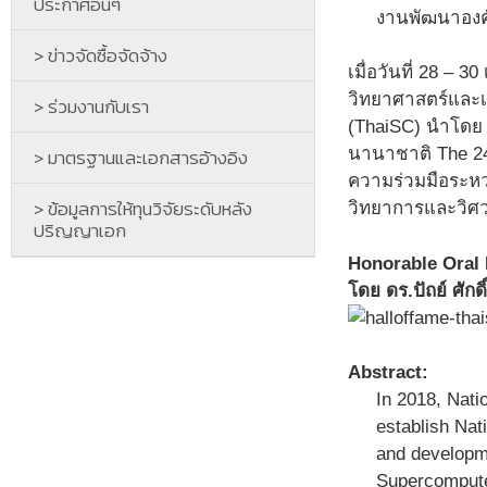
ประกาศอื่นๆ
งานพัฒนาองค
> ข่าวจัดซื้อจัดจ้าง
เมื่อวันที่ 28 –
วิทยาศาสตร์และเ
> ร่วมงานกับเรา
(ThaiSC) นำโดย 
> มาตรฐานและเอกสารอ้างอิง
นานาชาติ The 24
ความร่วมมือระห
> ข้อมูลการให้ทุนวิจัยระดับหลัง
วิทยาการและวิศว
ปริญญาเอก
Honorable Oral 
โดย ดร.ปัถย์ ศักด
Abstract:
In 2018, Nati
establish Nat
and developme
Supercomputer