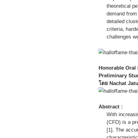
theoretical p
demand from w
detailed clus
criteria, har
challenges we
Honorable Oral 
Preliminary Stu
โดย Nachat Jatus
Abstract :
With increasi
(CFD) is a pro
[1]. The accu
characteristi