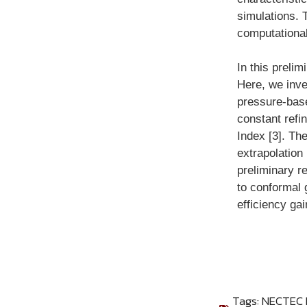
simulations. 
computationa
In this preli
Here, we inve
pressure-base
constant refi
Index [3]. Th
extrapolation
preliminary r
to conformal 
efficiency ga
Tags:
NECTEC H