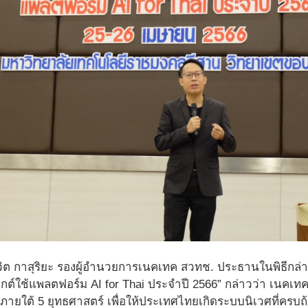
วิต กาสุริยะ รองผู้อำนวยการเนคเทค สวทช. ประธานในพิธีกล
ุกต์ใช้แพลตฟอร์ม AI for Thai ประจำปี 2566” กล่าวว่า เนคเ
ิ ภายใต้ 5 ยุทธศาสตร์ เพื่อให้ประเทศไทยเกิดระบบนิเวศที่ค