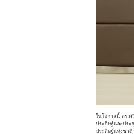
ในโอกาสนี้ ดร.ศ
ประดิษฐ์และประย
ประดิษฐ์แห่งชาต