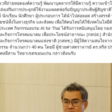
นเวทีถ่ายทอดองค์ความรู้ พัฒนาบุคลากรให้มีความรู้ ความเข้
่งเสริมการประยุกต์ใช้งานแพลตฟอร์มปัญญาประดิษฐ์สัญชาติไทย ซ
 นักเรียน นักศึกษา ผู้ประกอบการ ได้นำไปต่อยอด สร้างสรรค์
โยชน์ทั้งในทางธุรกิจ และสังคม เพื่อให้คนไทยได้ใช้เทคโนโลยี
ระเทศ กิจกรรมอบรม AI for Thai ได้รับการสนับสนุนโดย กอง
 และกิจการโทรคมนาคม เพื่อประโยชน์สาธารณะ (กทปส.) สำน
และกิจการโทรคมนาคมแห่งชาติ (กสทช.) มีผู้ให้ความสนใจจากจ
จกรรม จำนวนกว่า 40 คน โดยมี ผู้ช่วยศาสตราจารย์ ดร.หริส ปร
คลอีสาน วิทยาเขตขอนแก่น กล่าวต้อนรับ