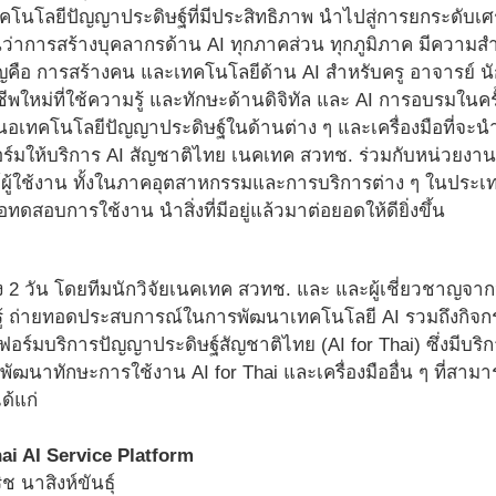
ทคโนโลยีปัญญาประดิษฐ์ที่มีประสิทธิภาพ นำไปสู่การยกระดั
็นว่าการสร้างบุคลากรด้าน AI ทุกภาคส่วน ทุกภูมิภาค มีความ
คัญคือ การสร้างคน และเทคโนโลยีด้าน AI สําหรับครู อาจารย์ นั
ีพใหม่ที่ใช้ความรู้ และทักษะด้านดิจิทัล และ AI การอบรมในครั
อเทคโนโลยีปัญญาประดิษฐ์ในด้านต่าง ๆ และเครื่องมือที่จะนำ
ร์มให้บริการ AI สัญชาติไทย เนคเทค สวทช. ร่วมกับหน่วยงา
ย์ผู้ใช้งาน ทั้งในภาคอุตสาหกรรมและการบริการต่าง ๆ ในประ
อทดสอบการใช้งาน นำสิ่งที่มีอยู่แล้วมาต่อยอดให้ดียิ่งขึ้น
 2 วัน โดยทีมนักวิจัยเนคเทค สวทช. และ และผู้เชี่ยวชาญจา
ู้ ถ่ายทอดประสบการณ์ในการพัฒนาเทคโนโลยี AI รวมถึงกิจกร
มบริการปัญญาประดิษฐ์สัญชาติไทย (AI for Thai) ซึ่งมีบริกา
รมพัฒนาทักษะการใช้งาน AI for Thai และเครื่องมืออื่น ๆ ที่
ด้แก่
i AI Service Platform
ช นาสิงห์ขันธุ์