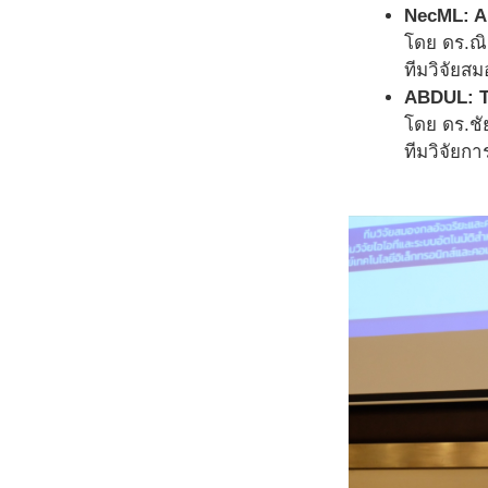
NecML: AI
โดย ดร.ณิ
ทีมวิจัยส
ABDUL: T
โดย ดร.ชั
ทีมวิจัยก