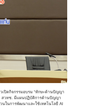
่าวเปิดกิจกรรมอบรม “ทักษะด้านปัญญา
ทค สวทช. มีแผนปฏิบัติการด้านปัญญา
รบถ้วนในการพัฒนาและใช้เทคโนโลยี AI