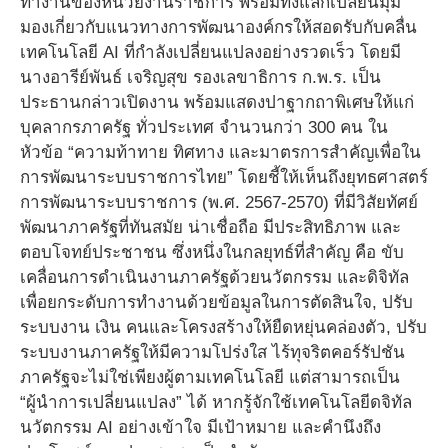
ทำงานของหน่วยงานราชการ พร้อมทั้งแลกเปลี่ยนมุม
มองเกี่ยวกับแนวทางการพัฒนาองค์กรให้สอดรับกับคลื่น
เทคโนโลยี AI ที่กำลังเปลี่ยนแปลงอย่างรวดเร็ว โดยมี
นางอารีย์พันธ์ เจริญสุข รองเลขาธิการ ก.พ.ร. เป็น
ประธานกล่าวเปิดงาน พร้อมแสดงปาฐากถาพิเศษให้แก่
บุคลากรภาครัฐ ทั่วประเทศ จำนวนกว่า 300 คน ใน
หัวข้อ “ความท้าทาย ทิศทาง และมาตรการสำคัญเพื่อใน
การพัฒนาระบบราชการไทย” โดยชี้ให้เห็นถึงยุทธศาสตร์
การพัฒนาระบบราชการ (พ.ศ. 2567-2570) ที่มีวิสัยทัศย์
พัฒนาภาครัฐที่ทันสมัย น่าเชื่อถือ มีประสิทธิภาพ และ
ตอบโจทย์ประชาชน ซึ่งหนึ่งในกลยุทธ์ที่สำคัญ คือ ขับ
เคลื่อนการดำเนินงานภาครัฐด้วยนวัตกรรม และดิจิทัล
เพื่อยกระดับการทำงานด้วยข้อมูลในการตัดสินใจ, ปรับ
ระบบงาน เงิน คนและโครงสร้างให้ยืดหยุ่นคล่องตัว, ปรับ
ระบบงานภาครัฐให้มีความโปร่งใส ไร้ทุจริตคอร์รัปชัน
ภาครัฐจะไม่ใช่เพียงผู้ตามเทคโนโลยี แต่สามารถเป็น
“ผู้นำการเปลี่ยนแปลง” ได้ หากรู้จักใช้เทคโนโลยีดจิทัล
นวัตกรรม AI อย่างเข้าใจ มีเป้าหมาย และคำนึงถึง