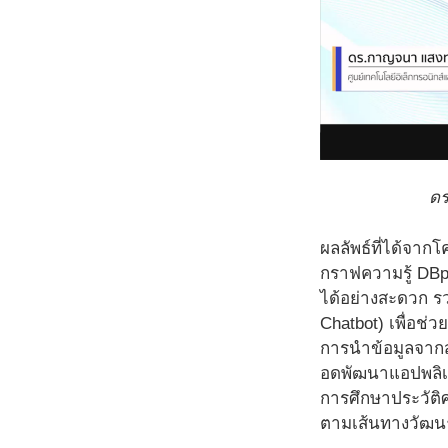
ดร
ผลลัพธ์ที่ได้จาก
กราฟความรู้ DBpe
ได้อย่างสะดวก ร
Chatbot) เพื่อช่
การนำข้อมูลจากส
อดพัฒนาแอปพลิเคช
การศึกษาประวัติศา
ตามเส้นทางวัฒนธ