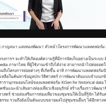
.กาญจนา แสงทองพัฒนา หัวหน้าโครงการพัฒนาแพลตฟอร์ม KGe
โครงการฯ จะทําให้เกิดองค์ความรู้ที่มีการจัดเก็บอย่างเป็นระบ
dia ภาษาไทย ที่ผู้ใช้งานเข้าถึงได้ง่าย สามารถนําไปต่อยอด
วมถึงโครงการย่อยต่างๆ ที่เกิดขึ้น อาทิ การพัฒนาแพลตฟอร์ม
วยเหลือในค้นหาข้อมูลประวัติศาสตร์ การพัฒนาต้นแบบจําแนกข้
ารานุกรมออนไลน์ของแพลตฟอร์ม KGen for historical data 
ันแนะนำเส้นทางท่องเที่ยวเชิงอนุรักษ์ สร้างเรื่องราวพัฒนาข
สตร์ ช่วยส่งเสริมการท่องเที่ยวของชุมชนให้เป็นที่รู้จัก ได้ร
รรม รวมถึงยังเป็นต้นแบบขยายผลไปสู่ชุมชนอื่นๆ ได้อีกทางห