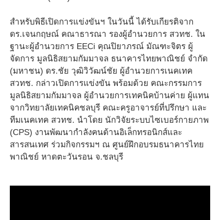
สำหรับพิธีเปิดการแข่งขันฯ ในวันนี้ ได้รับเกียรติจาก
ดร.เจนกฤษณ์ คณาธารณา รองผู้อำนวยการ สวทช. ใน
ฐานะผู้อำนวยการ EECi คุณปิยาภรณ์ มัณฑะจิตร ผู้
จัดการ มูลนิธิสยามกัมมาจล ธนาคารไทยพาณิชย์ จำกัด
(มหาชน) ดร.ชัย วุฒิวิวัฒน์ชัย ผู้อำนวยการเนคเทค
สวทช. กล่าวเปิดการแข่งขัน พร้อมด้วย คณะกรรมการ
มูลนิธิสยามกัมมาจล ผู้อำนวยการเทคนิคบ้านค่าย ผู้แทน
จากวิทยาลัยเทคนิคชลบุรี คณะครูอาจารย์ที่ปรึกษา และ
ทีมเนคเทค สวทช. นำโดย นักวิจัยระบบไซเบอร์กายภาพ
(CPS) งานพัฒนากำลังคนด้านอิเล็กทรอนิกส์และ
สารสนเทศ ร่วมกิจกรรมฯ ณ ศูนย์ฝึกอบรมธนาคารไทย
พาณิชย์ หาดตะวันรอน จ.ชลบุรี