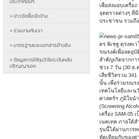
ประกาศอื่นๆ
เพื่อส่งมอบเครื
จุดตรวจต่างๆ ที่ม
> ข่าวจัดซื้อจัดจ้าง
ประชาชน รวมถึง
> ร่วมงานกับเรา
> มาตรฐานและเอกสารอ้างอิง
ดร.พิเชฐ ดุรงคเ
รณรงค์เพื่อลดอุบ
> ข้อมูลการให้ทุนวิจัยระดับหลัง
สำคัญเกิดจากการ
ปริญญาเอก
ช่วง 7 วัน (30 ธ.
เสียชีวิตรวม 341 
นั้น เพื่อร่วมร
เทคโนโลยีและนว
ศาสตร์ฯ ภูมิใจน
(Screening Alcoh
เครื่อง SAM-05 เ
เนคเทค ภายใต้ส
รุ่นนี้ได้ผ่านก
ทัดเทียมกับของต่