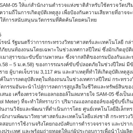
่อง SAM-05 ให้แก่สำนักงานตำรวจแห่งชาติสำหรับใช้ตรวจวัดปร
ีความถี่ในการเกิดอุบัติเหตุสูง เพื่อป้องกันความเสียหายที่อาจจ
ให้การสนับสนุนนวัตกรรมที่คิดค้นโดยคนไทย
วโรจน์ รัฐมนตรีว่าการกระทรวงวิทยาศาสตร์และเทคโนโลยี กล่
ัติภัยบนท้องถนนโดยเฉพาะในช่วงเทศกาลปีใหม่ ซึ่งมักเกิดอุบั
เมาสุราขณะขับขี่ยานพาหนะ ซึ่งจากสถิติของกรมป้องกันและบรร
ค.58 – 5 ม.ค.58) ของการรณรงค์ขับขี่ปลอดภัยในช่วงปีใหม่ มีข้อม
ราย ผู้บาดเจ็บรวม 3,117 คน และสาเหตุที่ทำให้เกิดอุบัติเหตุสูงส
ณรงค์ในการลดอุบัติเหตุในท้องถนนในช่วงเทศกาลปีใหม่ กระทรว
ัตกรรมอันจะนำไปสู่การลดการสูญเสียในชีวิตและทรัพย์สินข
ำเสนอ เครื่องตรวจวัดแอลกอฮอล์ในลมหายใจ SAM-05 ซึ่งเป็นเ
ol Meter) ที่จะทำให้ทราบว่า ปริมาณแอลกอฮอล์ของผู้ขับขี่เ
ป็นงานวิจัยและพัฒนาที่ดำเนินการโดย ศูนย์เทคโนโลยีอิเล็กทร
ำนักงานพัฒนาวิทยาศาสตร์และเทคโนโลยีแห่งชาติ กระทรวงวิ
ารทดสอบการใช้งานจริงโดยกองบังคับการตำรวจจราจร และปราก
างประเทศ และพร้อมถ่ายทอดให้แก่ผู้ประกอบการเพื่อนำไปผลิตแ