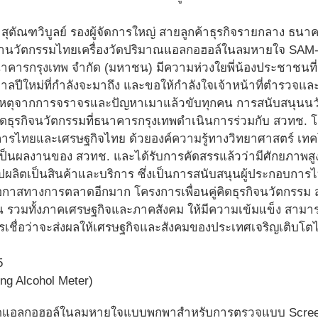
์ สุตัณฑวิบูลย์ รองผู้จัดการใหญ่ สายลูกค้าธุรกิจรายกลาง ธนา
นำนวัตกรรมไทยเครื่องวัดปริมาณแอลกอฮอล์ในลมหายใจ SAM-0
นาคารกรุงเทพ จำกัด (มหาชน) มีความห่วงใยพี่น้องประชาชนที่จ
กาลปีใหม่ที่กำลังจะมาถึง และขอให้กำลังใจเจ้าหน้าที่ตำรวจแล
ิเหตุจากการจราจรและปัญหาเมาแล้วขับทุกคน การสนับสนุนน
คิดธุรกิจนวัตกรรมที่ธนาคารกรุงเทพดำเนินการร่วมกับ สวทช. โ
บการไทยและเศรษฐกิจไทย ด้วยองค์ความรู้ทางวิทยาศาสตร์ เท
เป็นผลงานของ สวทช. และได้รับการคัดสรรแล้วว่ามีศักยภาพสูง
ผลิตเป็นสินค้าและบริการ ซึ่งเป็นการสนับสนุนผู้ประกอบการไท
โอกาสทางการตลาดอีกมาก โครงการเพื่อนคู่คิดธุรกิจนวัตกรรม ส
น รวมทั้งภาคเศรษฐกิจและภาคสังคม ให้มีความเข้มแข็ง สามารถ
ชื่อว่าจะส่งผลให้เศรษฐกิจและสังคมของประเทศเจริญเติบโตได้อ
ng Alcohol Meter)
วัดแอลกอฮอล์ในลมหายใจแบบพกพาสำหรับการตรวจแบบ Screenin