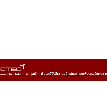
© ศูนย์เทคโนโลยีอิเล็กทรอนิกส์และคอมพิวเตอร์แห่งชา