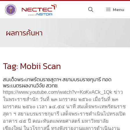
Menu
ผลการค้นหา
Tag: Mobii Scan
สมเด็จพระเทพรัตนราชสุดาฯ สยามบรมราชกุมารี ทอด
พระเนตรผลงานวิจัย สวทช.
https://www.youtube.com/watch?v=KoKvACk_1Qk ข่าว
ในพระราชสำนัก วันที่ ๒๓ มกราคม ๒๕๖๐ เมื่อวันที่ ๒๓
มกราคม ๒๕๖๐ เวลา ๑๔.๕๔ นาที สมเด็จพระเทพรัตนราช
สุดา ฯ สยามบรมราชกุมารี เสด็จพระราชดำเนินไปทรงเปิด
อาคาร ๔๕ ปี คณะทันตแพทยศาสตร์ มหาวิทยาลัย
เชียงใหม่ ในวโรกาสนี้ ทรงฟังรายงานผลการดำเนินงาน