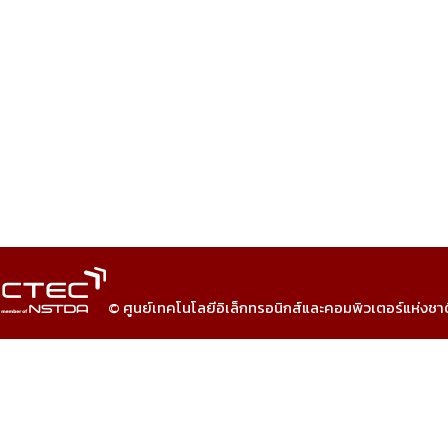
© ศูนย์เทคโนโลยีอิเล็กทรอนิกส์และคอมพิวเตอร์แห่งชา