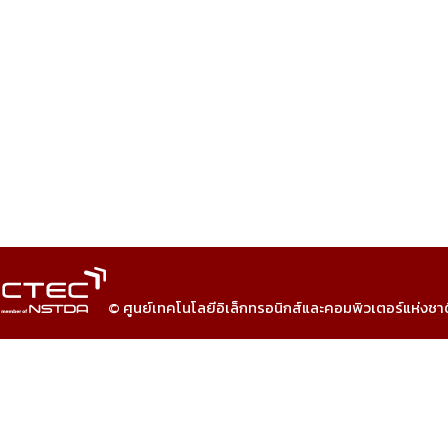
© ศูนย์เทคโนโลยีอิเล็กทรอนิกส์และคอมพิวเตอร์แห่งชา