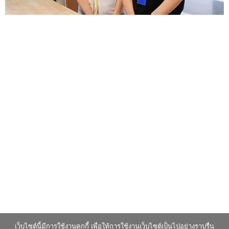
เว็บไซต์นี้มีการใช้งานคุกกี้ เพื่อให้การใช้งานเว็บไซต์เป็นไปอย่างราบรื่น