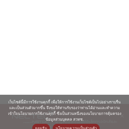
เว็บไซต์นี้มีการใช้งานคุกกี้ เพื่อให้การใช้งานเว็บไซต์เป็นไปอย่างราบรื่น
และเป็นส่วนตัวมากขึ้น จึงขอให้ท่านรับรองว่าท่านได้อ่านและทำความ
เข้าใจนโยบายการใช้งานคุกกี้ ซึ่งเป็นส่วนหนึ่งของนโยบายการคุ้มครอง
ข้อมูลส่วนบุคคล สวทช.
© ศูนย์เทคโนโลยีอิเล็กทรอนิกส์และ
คอมพิวเตอร์แห่งชาติ 2563
ยอมรับ
นโยบายความเป็นส่วนตัว