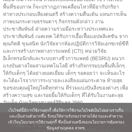
พื้นที่ของภาพ ก็จะปรากฏภาพเคลื่อนไหวที่มีอากัปกริยา
ท่าทางประกอบเสียงดนตรี สร้างความตื่นเต้น แทนการเห็น
ภาพบนกระดาษธรรมดาๆ กิจกรรมดังกล่าว งาน
ประชาสัมพันธ์ ฝ่ายความร่วมมือระหว่างประเทศและ
ประชาสัมพันธ์ เนคเทค ได้รับการเอื้อเฟื้อแอปพลิเคชัน จาก
คุณกิตติ ขุนสนิท นักวิจัยจากห้องปฏิบัติการวิจัยเอกซเรย์ซีที
และการสร้างภาพทางการแพทย์ (CTI) หน่วยวิจัย
อิเล็กทรอนิกส์และระบบทางชีวการแพทย์ (BESRU) ผนวก
แรงบันดาลใจผสานเทคโนโลยี สร้างกิจกรรมบนพื้นที่เล็กๆ
ให้กับเด็กๆ ได้อย่างยอดเยี่ยม เด็กๆ รอคอยว่า จะเห็นอะไร
จะได้อะไรจากการระบายละเลงสีลงแผ่นกระดาษ ท้ายสุด
ขอขอบคุณผู้ใหญ่ใจดีทุกท่าน ที่ร่วมแบ่งปันสิ่งของต่างๆ เพื่อ
สร้างความสุข และรอยยิ้มให้กับเด็กๆ ที่ได้รับในงานตะลุย
วันเด็ก บ้านวิทยาศาสตร์สิรินธร 2560
เว็บไซต์นี้มีการใช้งานคุกกี้ เพื่อให้การใช้งานเว็บไซต์เป็นไปอย่างราบรื่น
และเป็นส่วนตัวมากขึ้น จึงขอให้ท่านรับรองว่าท่านได้อ่านและทำความ
เข้าใจนโยบายการใช้งานคุกกี้ ซึ่งเป็นส่วนหนึ่งของนโยบายการคุ้มครอง
ข้อมูลส่วนบุคคล สวทช.
© ศูนย์เทคโนโลยีอิเล็กทรอนิกส์และ