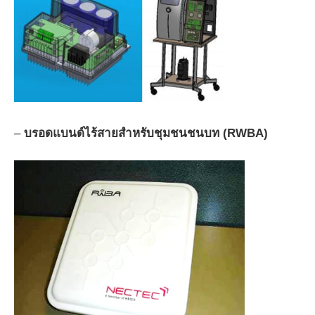
–
บรอดแบนด์ไร้สายสำหรับชุมชนชนบท (RWBA)