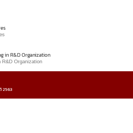
res
res
g in R&D Organization
n R&D Organization
ติ 2563