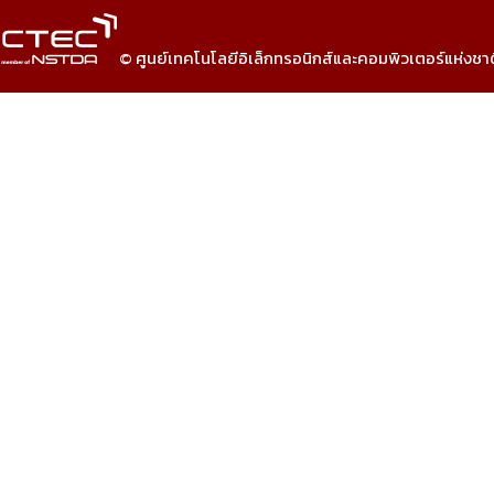
© ศูนย์เทคโนโลยีอิเล็กทรอนิกส์และคอมพิวเตอร์แห่งชา