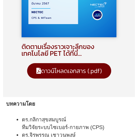
ติดตามเรื่องราวเจาะลึกของ
เทคโนโลยี PET ได้ที่นี่...
ดาวน์โหลดเอกสาร (.pdf)
บทความโดย
ดร.กลิกาสุขสมบูรณ์
ทีมวิจัยระบบไซเบอร์-กายภาพ (CPS)
ดร.จิรพรรณ เชาวนพงษ์