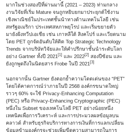
มากในช่วงสองปีที่ผ่านมานี้ (2021 – 2023) ท่ามกลาง
งานวิจัยที่เริ่ม Mature จนถูกหยิบยกมาประยุกต์ใช้งาน
เชิงพาณิชย์ในประเทศชั้นนำทางด้านเทคโนโลยี เช่น
สหรัฐอเมริกา ประเทศสหภาพยุโรป และเริ่มขยายตัว
มายังฝั่งทวีปเอเชีย เช่น เกาหลีใต้ สิงคโปร์ และเวียดนาม
โดย PET ถูกจัดอันดับให้ติด Top Strategic Technology
Trends จากบริษัทวิจัยและให้คำปรึกษาชั้นนำระดับโลก
[1]
[2]
อย่าง Gartner ทั้งปี 2021
และ 2022
สองปีซ้อน และ
[3]
ยังถูกพูดถึงในนิตยสาร Frobe ในปี 2021
นอกจากนั้น Gartner ยังตอกย้ำความโดดเด่นของ “PET”
โดยได้คาดการณ์ว่าภายในปี 2568 องค์กรขนาดใหญ่
ราวๆ 60% จะใช้ Privacy-Enhancing Computation
(PEC) หรือ Privacy-Enhancing Cryptographic (PEC)
หนึ่งใน Subset ของเทคโนโลยี PET อย่างน้อยหนึ่ง
เทคนิคเพื่อการวิเคราะห์ และการประมวลผลข้อมูลบน
คลาวด์ สำหรับธุรกิจบริการทางการเงินที่การแลกเปลี่ยน
ข้อมูลข้ามองค์กรจะช่วยเพิ่มขีดความสามารถในการ