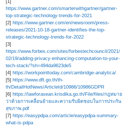
[1]
https://www.gartner.com/smarterwithgartner/gartner-
top-strategic-technology-trends-for-2021
[2]
https://www.gartner.com/en/newsroom/press-
releases/2021-10-18-gartner-identifies-the-top-
strategic-technology-trends-for-2022
[3]
https://www.forbes.com/sites/forbestechcouncil/2021/
02/19/adding-privacy-enhancing-computation-to-your-
tech-stack/?sh=494da9623de5
[4]
https://workpointtoday.com/cambridge-analytica/
[5]
https://www.dft.go.th/th-
th/DetailHotNews/ArticleId/10986/10986GDPR
[6]
https://lawforasean.krisdika.go.th/File/files/กฎหมาย
ว่าด้วยการเคลื่อนย้ายและความรับผิดชอบในการประกัน
สุขภาพ.pdf
[7]
https://easypdpa.com/article/easypdpa-summary-
what-is-pdpa