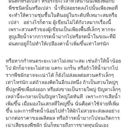
ฝนตกหรือเปล่า หรือระยะเวลาที่ให้น้ำนั้นเพียงพอกับ
พืชชนิดนั้นหรือเปล่า น้ำที่ปล่อยรดลงไปนั้นเพียงพอที่
จะทำให้ความชุ่มชื้นในดินอยู่ในระดับที่เหมาะสมหรือ
เปล่า อย่างไรก็ตาม ผู้เขียนไม่ได้กังวลมากเรื่องนี้
เพราะสวนครัวของผู้เขียนเป็นเพียงพื้นที่เล็กๆ หากจะ
สูญเสียน้ำจากการรดน้ำมากไปหรือรดน้ำในขณะที่มี
ฝนตกอยู่ก็ไม่ทำให้เปลืองค่าน้ำเพิ่มขึ้นเท่าไหร่นัก
หรือหากกำหนดระยะเวลาไม่เหมาะสม เช่นถ้าให้น้ำน้อย
ไป ผักก็อาจจะไม่สวย แคระ แกร็น หรือถ้าให้น้ำมากไป
รากพืชผักอาจจะเน่าได้ ก็ยังไม่ส่งผลต่อสวนครัวเล็กๆ
เท่าไหร่นัก แต่ถ้าลองคิดในอีกแง่หนึ่ง ถ้าเป็นสวนใหญ่ๆ
ที่ปลูกพืชเพื่อส่งออก หรือส่งขายเป็นรายใหญ่ ปัญหาเล็กๆ
เหล่านี้จะกลายเป็นปัญหาใหญ่โตทันที เพราะการเสียน้ำ
เพิ่มขึ้น เมื่อมองในเสกลที่ใหญ่ขึ้น นั่นคือค่าใช้จ่ายที่เพิ่ม
ขึ้น และการที่รดน้ำน้อยไปทำให้ผักไม่สวยจะส่งผลอย่าง
มากต่อราคาของผลิตผล หรือถ้ารดน้ำมากไปจนเกิดการ
เน่าเสียของพืชผัก นั่นก็หมายถึงการขาดทุนนั่นเอง