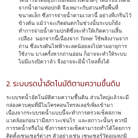
รดน้ำไม่ได้มีอุปกรณ์เพิ่มแรงดันใดๆ โดยใช้แรงดัน
จากน้ำตามท่อปกติ จึงเหมาะกับสวนหรือพื้นที่
ขนาดเล็ก ซึ่งการจ่ายน้ำตามเวลานี้ อย่างที่เกริ่นไว้
ข้างต้น แม้ว่าจะเกิดฝนตกในช่วงนั้นระบบก็ยัง
ทำการจ่ายน้ำตามปกติซึ่งจะทำให้เกิดความสิ้น
เปลือง นอกจากนี้เนื่องจาก Timer ใช้พลังงานจาก
ถ่าน ซึ่งแรงดันไฟฟ้าจะลดน้อยลงไปตามอายุการ
ใช้งาน บางครั้งหากถ่านอ่อน ก็อาจจะทำให้ระบบ
ไม่มีแรงปิดวาล์ว จึงอาจจะมีน้ำไหลทิ้งได้
2. ระบบรดน้ำอัตโนมัติตามความชื้นดิน
ระบบรดน้ำอัตโนมัติตามความชื้นดิน ส่วนใหญ่แล้วจะมี
กล่องควบคุมที่มีไมโครคอนโทรลเลอร์เพิ่มเข้ามา
เนื่องจากระบบรดน้ำแบบนี้จะทำการตรวจเช็คสภาพ
แวดล้อมก่อนว่ามีสภาวะเช่นไร และสภาวะนั้นๆ ควรมี
การรดน้ำหรือไม่ ซึ่งการตรวจเช็คสามารถทำได้โดยการ
ติดตั้งเซนเซอร์ต่างๆ ตัวอย่างเช่น เซนเซอร์วัดอุณหภูมิ