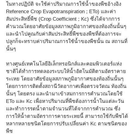
ในทางปฏิบัติ จะใช้ค่าปริมาณการใช้น้ำของพืชอ้างอิง
Reference Crop Evapotranspiration ; ETo) และค่า
สัมประสิทธิ์พืช (Crop Coefficient ; Kc) ซึ่งได้จากการ
คำนวณโดยอาศัยข้อมูลสภาพภูมิอากาศของท้องถิ่นนั้นๆ
และนำไปคูณกับค่าสัมประสิทธิ์พืชของพืชที่ต้องการจะ
ปลูกก็จะทราบค่าปริมาณการใช้น้ำของพืชนั้น ณ สถานที่
นั้นๆ
ทางศูนย์เทคโนโลยีอิเล็กทรอนิกส์และคอมพิวเตอร์แห่ง
ชาติได้ทำการทดลองระบบให้น้ำอัตโนมัติตามอัตราคาย
ระเหย โดยอาศัยข้อมูลสภาพภูมิอากาศของท้องถิ่นนั้นๆ
โดยการการติดตั้งสถานีวัดอากาศเพื่อตรวจวัดณ ท้องถิ่น
นั้นๆ โดยตรง และนำมาเข้าสมการการคำนวณโดยใช้
ETo และ Kc เพื่อหาปริมาณที่พืชต้องการน้ำในแต่ละวัน
และทำการรดน้ำตามจำนวนที่ได้จากการคำนวณ ซึ่ง
การให้น้ำตามอัตราการคายระเหยนี้ สามารถใช้กับพืชได้
หลากหลายชนิดโดยการปรับเปลี่ยนค่า Kc ตามชนิดของ
พืช