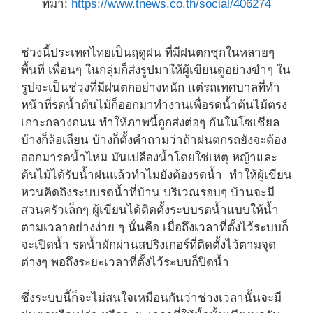
ที่มา:
https://www.tnews.co.th/social/406274
ช่วงนี้ประเทศไทยเป็นฤดูฝน ที่มีฝนตกชุกในหลายๆ
พื้นที่ เพื่อนๆ ในกลุ่มก็ส่งรูปมาให้ผู้เขียนดูอย่างขำๆ ใน
รูปจะเป็นช่วงที่มีฝนตกอย่างหนัก แต่รถเทศบาลที่ทำ
หน้าที่รดน้ำต้นไม้ก็ออกมาทำงานเพื่อรดน้ำต้นไม้ตรง
เกาะกลางถนน ทำให้ภาพนี้ถูกส่งต่อๆ กันในโซเชียล
บ้างก็ล้อเลียน บ้างก็ตั้งคำถามว่าถ้าฝนตกรถยังจะต้อง
ออกมารดน้ำไหม มันเปลืองน้ำโดยใช่เหตุ หญ้าและ
ต้นไม้ได้รับน้ำฝนแล้วทำไมยังต้องรดน้ำ ทำให้ผู้เขียน
หวนคิดถึงระบบรดน้ำที่บ้าน บริเวณรอบๆ บ้านจะมี
สวนครัวเล็กๆ ผู้เขียนได้ติดตั้งระบบรดน้ำแบบให้น้ำ
ตามเวลาอย่างง่าย ๆ นั่นคือ เมื่อถึงเวลาที่ตั้งไว้ระบบก็
จะเปิดน้ำ รดน้ำผักผ่านสปริงเกอร์ที่ติดตั้งไว้ตามจุด
ต่างๆ พอถึงระยะเวลาที่ตั้งไว้ระบบก็ปิดน้ำ
ซึ่งระบบนี้ก็จะไม่สนใจเหมือนกันว่าช่วงเวลานั้นจะมี