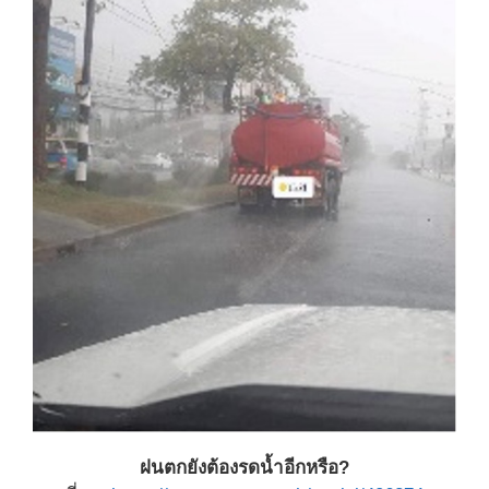
ฝนตกยังต้องรดน้ำอีกหรือ?