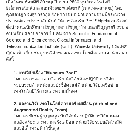
เมื่อวันพฤหัสบดีที่ 30 พฤศจิกายน 2560 ศูนย์เทคโนโลยี
อิเล็กทรอนิกส์และคอมพิวเตอร์แห่งชาติ (เนคเทค-สวทช.) โดย
คุณเจษฎา จงสุขวรากุล รักษาการ ผอ.ฝ่ายความร่วมมือระหว่าง
ประเทศและประชาสัมพันธ์ ให้การต้อนรับ Prof.Shigekazu Sakai
ซึ่งนำคณะนักศึกษาปริญญาเอก ปริญญาโท และปริญญาตรี รวม 9
คน พร้อมผู้ช่วยอาจารย์ 1 คน จาก School of Fundamental
Science and Engineering, Global Information and
Telecommunication institute (GITI), Waseda University ประเทศ
ญี่ปุ่น เข้าเยี่ยมชมดูงานวิจัยของเนคเทค โดยมีผลงานมานำเสนอ
ดังนี้
1. งานวิจัยเรื่อง “Museum Pool”
โดย ดร.ละออ โควาวิสารัช นักวิจัยห้องปฎิบัติการวิจัย
ระบบระบุตำแหน่งและบ่งชี้อัตโนมัติ หน่วยวิจัยเครือข่าย
เทคโนโลยีไร้สายและความมั่นคง
2. ผลงานวิจัยเทคโนโลยีความจริงเสมือน (Virtual and
Augmented Reality Team)
โดย ดร.พิเชษฐ์ บุญหนุน นักวิจัยห้องปฏิบัติการวิจัยสมอง
กลอัจฉริยะและความจริงเสมือน หน่วยวิจัยระบบอัตโนมัติ
และอิเล็กทรอนิกส์ขั้นสูง