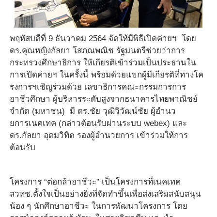
พฤหัสบดีที่ 9 ธันวาคม 2564 จัดให้มีพิธีเปิดค่ายฯ โดย
ดร.คุณหญิงกัลยา โสภณพณิช รัฐมนตรีช่วยว่าการ
กระทรวงศึกษาธิการ ให้เกียรติเข้าร่วมเป็นประธานใน
การเปิดค่ายฯ ในครั้งนี้ พร้อมด้วยแขกผู้มีเกียรติที่ทางโค
รงการฯเชิญร่วมด้วย เลขาธิการคณะกรรมการการ
อาชีวศึกษา ผู้บริหารระดับสูงจากธนาคารไทยพาณิชย์
จำกัด (มหาชน) มี ดร.ชัย วุฒิวิวัฒน์ชัย ผู้อำนว
ยการเนคเทค (กล่าวต้อนรับผ่านระบบ webex) และ
ดร.กัลยา อุดมวิทิต รองผู้อำนวยการ เข้าร่วมให้การ
ต้อนรับ
โครงการ “ต่อกล้าอาชีวะ” เป็นโครงการที่เนคเทค
สวทช.ตั้งใจเป็นอย่างยิ่งที่จัดทำขึ้นเพื่อส่งเสริมสนับสนุน
น้อง ๆ นักศึกษาอาชีวะ ในการพัฒนาโครงการ โดย