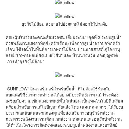
ธุรกิจไม้ล้อม ส่งขายไปยังตลาดไม้ดอกไม้ประดับ
คณะผู้บริหารและคณะสื่อมวลชน เยี่ยมระบบฯ จุดที่ 2 ระบบสูบน้ำ
ด้วยพลังงานแสงอาทิตย์ (ครัวเรือน) เพื่อการสูบน้ำจากบ่อพักครัว
เรือน ใช้รดน้ำในพื้นที่การเกษตรไม้ล้อม บ้านนายสวัสดิ์ ภู่ไชยานุ
สรณ์ “เกษตรพอเพียงแบบยั่งยืน” และ บ้านนางหวัน ทองบุญชาติ
“การทำธุรกิจไม้ล้อม”
“SUNFLOW” อินเวอร์เตอร์สำหรับปั๊มน้ำ ที่ไม่ต้องใช้ร่วมกับ
แบตเตอรี่ซึ่งสามารถทำงานได้อย่างมีประสิทธิภาพ แม้ว่าจะต้อง
เผชิญกับความเข้มแสงอาทิตย์ที่ไม่แน่นอน เป็นเทคโนโลยีที่เตรียม
พร้อมสำหรับการแก้ไขปัญหาภัยแล้ง โดย เนคเทค-สวทช. ได้รับงบ
ประมาณสนับสนุนจากกองทุนเพื่อส่งเสริมการอนุรักษ์พลังงาน
กระทรวงพลังงาน กรมพัฒนาพลังงานทดแทนและอนุรักษ์พลังงาน
ให้ดำเนินโครงการติดตั้งทดสอบระบบสูบน้ำพลังงานแสงอาทิตย์