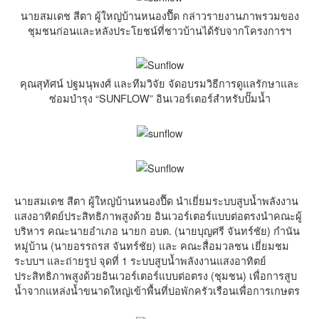
นายสมเดช สีตา ผู้ใหญ่บ้านหนองปื๊ด กล่าวรายงานภาพรวมของ
ชุมชนก่อนและหลังประโยชน์ที่ชาวบ้านได้รับจากโครงการฯ
คุณสุทัศน์ ปฐมนุพงศ์ และทีมวิจัย จัดอบรมวิธีการดูแลรักษาและ
ซ่อมบำรุง “SUNFLOW” อินเวอร์เตอร์สำหรับปั๊มน้ำ
นายสมเดช สีตา ผู้ใหญ่บ้านหนองปื๊ด นำเยี่ยมระบบสูบน้ำพลังงาน
แสงอาทิตย์ประสิทธิภาพสูงด้วย อินเวอร์เตอร์แบบต่อตรงนำคณะผู้
บริหาร คณะนายอำเภอ นายก อบต. (นายบุญศรี จันทร์ชัย) กำนัน
หมู่บ้าน (นายอรรถรส จันทร์ชัย) และ คณะสื่อมวลชน เยี่ยมชม
ระบบฯ และถ่ายรูป จุดที่ 1 ระบบสูบน้ำพลังงานแสงอาทิตย์
ประสิทธิภาพสูงด้วยอินเวอร์เตอร์แบบต่อตรง (ชุมชน) เพื่อการสูบ
น้ำจากแหล่งน้ำขนาดใหญ่เข้าพื้นที่บ่อพักครัวเรือนเพื่อการเกษตร