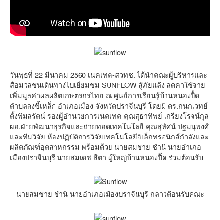
วันพุธที่ 22 มีนาคม 2560 เนคเทค-สวทช. ได้นำคณะผู้บริหารและ
สื่อมวลชนเดินทางไปเยี่ยมชม SUNFLOW สู้ภัยแล้ง ลดค่าใช้จ่าย
เพิ่มมูลค่าผลผลิตเกษตรกรไทย ณ ศูนย์การเรียนรู้บ้านหนองปื้ด
ตำบลดงขี้เหล็ก อำเภอเมือง จังหวัดปราจีนบุรี โดยมี ดร.กนกเวทย์
ตั้งพิมลรัตน์ รองผู้อำนวยการเนคเทค คุณสุธาทิพย์ เกรียงโรจน์กุล
ผอ.ฝ่ายพัฒนาธุรกิจและถ่ายทอดเทคโนโลยี คุณสุทัศน์ ปฐมนุพงศ์
และทีมวิจัย ห้องปฏิบัติการวิจัยเทคโนโลยีอิเล็กทรอนิกส์กำลังและ
ผลิตภัณฑ์อุตสาหกรรม พร้อมด้วย นายสมชาย ชำนิ นายอำเภอ
เมืองปราจีนบุรี นายสมเดช สีตา ผู้ใหญ่บ้านหนองปื๊ด ร่วมต้อนรับ
นายสมชาย ชำนิ นายอำเภอเมืองปราจีนบุรี กล่าวต้อนรับคณะ