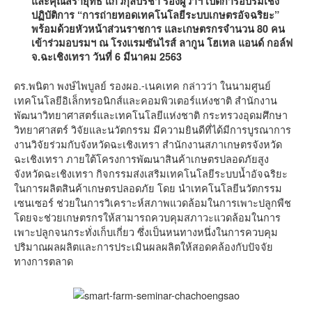
และคุณสรายุทธ แก้วกุลปรีชา รองผู้ว่าฯ เปิดการอบรมเชิง
ปฏิบัติการ “การถ่ายทอดเทคโนโลยีระบบเกษตรอัจฉริยะ”
พร้อมด้วยหัวหน้าส่วนราชการ และเกษตรกรจำนวน 80 คน
เข้าร่วมอบรมฯ ณ โรงแรมซันไรส์ ลากูน โฮเทล แอนด์ กอล์ฟ
จ.ฉะเชิงเทรา วันที่ 6 มีนาคม 2563
ดร.พนิตา พงษ์ไพบูลย์ รองผอ.-เนคเทค กล่าวว่า ในนามศูนย์
เทคโนโลยีอิเล็กทรอนิกส์และคอมพิวเตอร์แห่งชาติ สำนักงาน
พัฒนาวิทยาศาสตร์และเทคโนโลยีแห่งชาติ กระทรวงอุดมศึกษา
วิทยาศาสตร์ วิจัยและนวัตกรรม มีความยินดีที่ได้มีการบูรณาการ
งานวิจัยร่วมกับจังหวัดฉะเชิงเทรา สำนักงานสภาเกษตรจังหวัด
ฉะเชิงเทรา ภายใต้โครงการพัฒนาสินค้าเกษตรปลอดภัยสูง
จังหวัดฉะเชิงเทรา กิจกรรมส่งเสริมเทคโนโลยีระบบน้ำอัจฉริยะ
ในการผลิตสินค้าเกษตรปลอดภัย โดย นำเทคโนโลยีนวัตกรรม
เซนเซอร์ ช่วยในการวิเคราะห์สภาพแวดล้อมในการเพาะปลูกพืช
โดยจะช่วยเกษตรกรให้สามารถควบคุมสภาวะแวดล้อมในการ
เพาะปลูกจนกระทั่งเก็บเกี่ยว ซึ่งเป็นหนทางหนึ่งในการควบคุม
ปริมาณผลผลิตและการประเมินผลผลิตให้สอดคล้องกับปัจจัย
ทางการตลาด